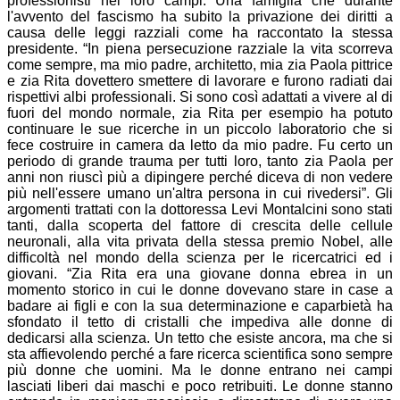
professionisti nei loro campi. Una famiglia che durante
l'avvento del fascismo ha subito la privazione dei diritti a
causa delle leggi razziali come ha raccontato la stessa
presidente. “In piena persecuzione razziale la vita scorreva
come sempre, ma mio padre, architetto, mia zia Paola pittrice
e zia Rita dovettero smettere di lavorare e furono radiati dai
rispettivi albi professionali. Si sono così adattati a vivere al di
fuori del mondo normale, zia Rita per esempio ha potuto
continuare le sue ricerche in un piccolo laboratorio che si
fece costruire in camera da letto da mio padre. Fu certo un
periodo di grande trauma per tutti loro, tanto zia Paola per
anni non riuscì più a dipingere perché diceva di non vedere
più nell'essere umano un'altra persona in cui rivedersi”. Gli
argomenti trattati con la dottoressa Levi Montalcini sono stati
tanti, dalla scoperta del fattore di crescita delle cellule
neuronali, alla vita privata della stessa premio Nobel, alle
difficoltà nel mondo della scienza per le ricercatrici ed i
giovani. “Zia Rita era una giovane donna ebrea in un
momento storico in cui le donne dovevano stare in case a
badare ai figli e con la sua determinazione e caparbietà ha
sfondato il tetto di cristalli che impediva alle donne di
dedicarsi alla scienza. Un tetto che esiste ancora, ma che si
sta affievolendo perché a fare ricerca scientifica sono sempre
più donne che uomini. Ma le donne entrano nei campi
lasciati liberi dai maschi e poco retribuiti. Le donne stanno