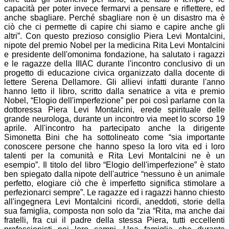
capacità per poter invece fermarvi a pensare e riflettere, ed
anche sbagliare. Perché sbagliare non è un disastro ma è
ciò che ci permette di capire chi siamo e capire anche gli
altri”. Con questo prezioso consiglio Piera Levi Montalcini,
nipote del premio Nobel per la medicina Rita Levi Montalcini
e presidente dell'omonima fondazione, ha salutato i ragazzi
e le ragazze della IIIAC durante l'incontro conclusivo di un
progetto di educazione civica organizzato dalla docente di
lettere Serena Dellamore. Gli allievi infatti durante l'anno
hanno letto il libro, scritto dalla senatrice a vita e premio
Nobel, “Elogio dell'imperfezione” per poi così parlarne con la
dottoressa Piera Levi Montalcini, erede spirituale delle
grande neurologa, durante un incontro via meet lo scorso 19
aprile. All'incontro ha partecipato anche la dirigente
Simonetta Bini che ha sottolineato come “sia importante
conoscere persone che hanno speso la loro vita ed i loro
talenti per la comunità e Rita Levi Montalcini ne è un
esempio”. Il titolo del libro “Elogio dell'imperfezione” è stato
ben spiegato dalla nipote dell'autrice “nessuno è un animale
perfetto, elogiare ciò che è imperfetto significa stimolare a
perfezionarci sempre”. Le ragazze ed i ragazzi hanno chiesto
all'ingegnera Levi Montalcini ricordi, aneddoti, storie della
sua famiglia, composta non solo da “zia “Rita, ma anche dai
fratelli, fra cui il padre della stessa Piera, tutti eccellenti