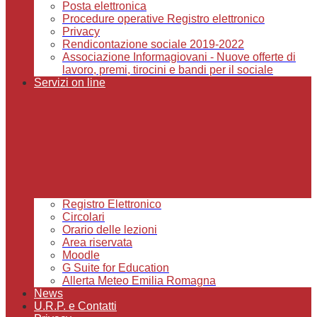
Posta elettronica
Procedure operative Registro elettronico
Privacy
Rendicontazione sociale 2019-2022
Associazione Informagiovani - Nuove offerte di
lavoro, premi, tirocini e bandi per il sociale
Servizi on line
Registro Elettronico
Circolari
Orario delle lezioni
Area riservata
Moodle
G Suite for Education
Allerta Meteo Emilia Romagna
News
U.R.P. e Contatti