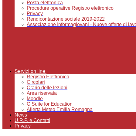
Posta elettronica
Procedure operative Registro elettronico
Privacy
Rendicontazione sociale 2019-2022
Associazione Informagiovani - Nuove offerte di lavor
Servizi on line
Registro Elettronico
Circolari
Orario delle lezioni
Area riservata
Moodle
G Suite for Education
Allerta Meteo Emilia Romagna
News
U.R.P. e Contatti
Privacy