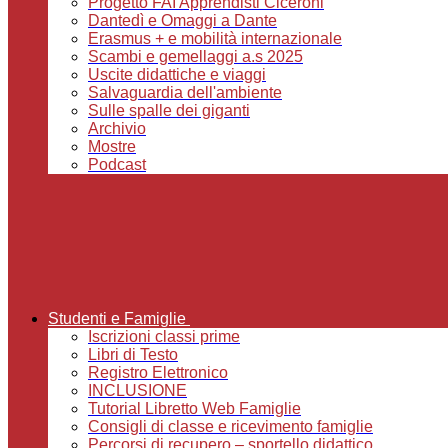
Progetto FAI Apprendisti Ciceroni
Dantedì e Omaggi a Dante
Erasmus + e mobilità internazionale
Scambi e gemellaggi a.s 2025
Uscite didattiche e viaggi
Salvaguardia dell'ambiente
Sulle spalle dei giganti
Archivio
Mostre
Podcast
Studenti e Famiglie
Iscrizioni classi prime
Libri di Testo
Registro Elettronico
INCLUSIONE
Tutorial Libretto Web Famiglie
Consigli di classe e ricevimento famiglie
Percorsi di recupero – sportello didattico