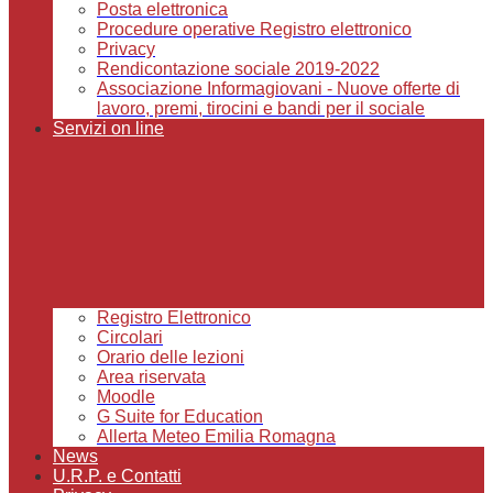
Posta elettronica
Procedure operative Registro elettronico
Privacy
Rendicontazione sociale 2019-2022
Associazione Informagiovani - Nuove offerte di
lavoro, premi, tirocini e bandi per il sociale
Servizi on line
Registro Elettronico
Circolari
Orario delle lezioni
Area riservata
Moodle
G Suite for Education
Allerta Meteo Emilia Romagna
News
U.R.P. e Contatti