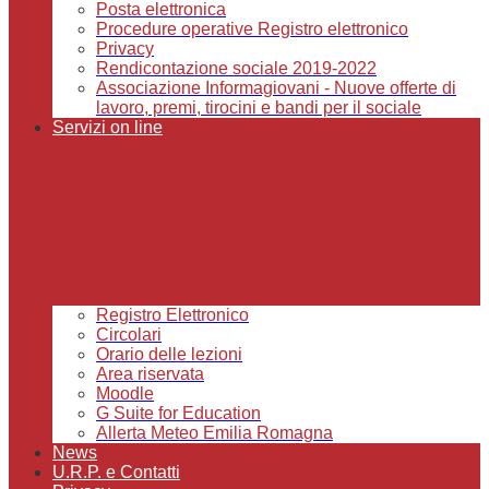
Posta elettronica
Procedure operative Registro elettronico
Privacy
Rendicontazione sociale 2019-2022
Associazione Informagiovani - Nuove offerte di
lavoro, premi, tirocini e bandi per il sociale
Servizi on line
Registro Elettronico
Circolari
Orario delle lezioni
Area riservata
Moodle
G Suite for Education
Allerta Meteo Emilia Romagna
News
U.R.P. e Contatti