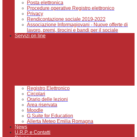
Posta elettronica
Procedure operative Registro elettronico
Privacy
Rendicontazione sociale 2019-2022
Associazione Informagiovani - Nuove offerte di
lavoro, premi, tirocini e bandi per il sociale
Servizi on line
Registro Elettronico
Circolari
Orario delle lezioni
Area riservata
Moodle
G Suite for Education
Allerta Meteo Emilia Romagna
News
U.R.P. e Contatti