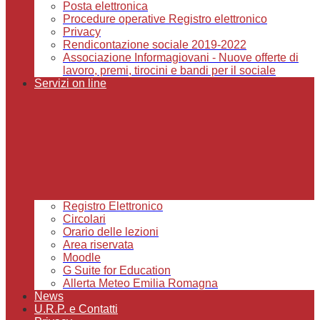
Posta elettronica
Procedure operative Registro elettronico
Privacy
Rendicontazione sociale 2019-2022
Associazione Informagiovani - Nuove offerte di
lavoro, premi, tirocini e bandi per il sociale
Servizi on line
Registro Elettronico
Circolari
Orario delle lezioni
Area riservata
Moodle
G Suite for Education
Allerta Meteo Emilia Romagna
News
U.R.P. e Contatti