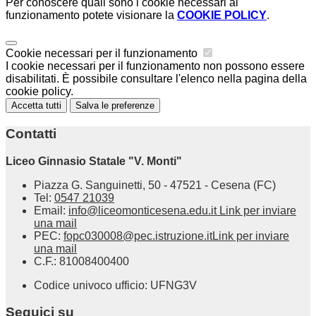
Per conoscere quali sono i cookie necessari al
funzionamento potete visionare la
COOKIE POLICY
.
Cookie necessari per il funzionamento
I cookie necessari per il funzionamento non possono essere
disabilitati. È possibile consultare l'elenco nella pagina della
cookie policy.
Accetta tutti
Salva le preferenze
Contatti
Liceo Ginnasio Statale "V. Monti"
Piazza G. Sanguinetti, 50 - 47521 - Cesena (FC)
Tel:
0547 21039
Email:
info@liceomonticesena.edu.it
Link per inviare
una mail
PEC:
fopc030008@pec.istruzione.it
Link per inviare
una mail
C.F.: 81008400400
Codice univoco ufficio: UFNG3V
Seguici su