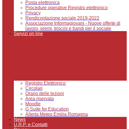
Posta elettronica
Procedure operative Registro elettronico
Privacy
Rendicontazione sociale 2019-2022
Associazione Informagiovani - Nuove offerte di
lavoro, premi, tirocini e bandi per il sociale
Servizi on line
Registro Elettronico
Circolari
Orario delle lezioni
Area riservata
Moodle
G Suite for Education
Allerta Meteo Emilia Romagna
News
U.R.P. e Contatti