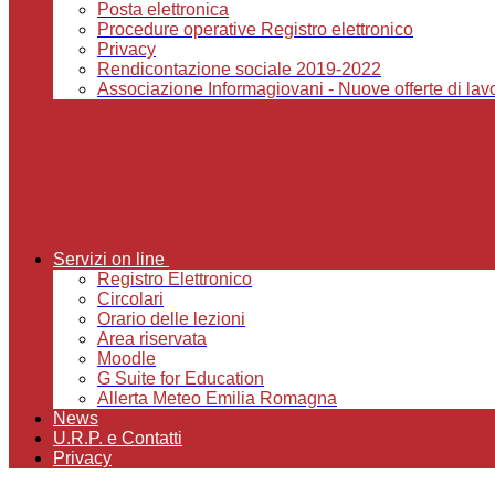
Posta elettronica
Procedure operative Registro elettronico
Privacy
Rendicontazione sociale 2019-2022
Associazione Informagiovani - Nuove offerte di lavor
Servizi on line
Registro Elettronico
Circolari
Orario delle lezioni
Area riservata
Moodle
G Suite for Education
Allerta Meteo Emilia Romagna
News
U.R.P. e Contatti
Privacy