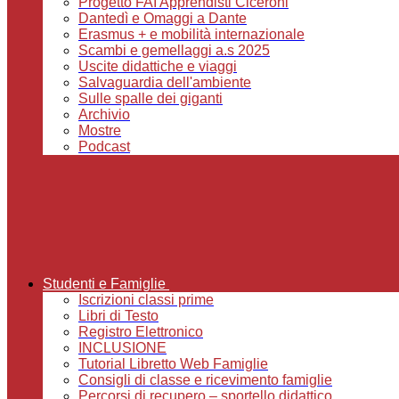
Progetto FAI Apprendisti Ciceroni
Dantedì e Omaggi a Dante
Erasmus + e mobilità internazionale
Scambi e gemellaggi a.s 2025
Uscite didattiche e viaggi
Salvaguardia dell'ambiente
Sulle spalle dei giganti
Archivio
Mostre
Podcast
Studenti e Famiglie
Iscrizioni classi prime
Libri di Testo
Registro Elettronico
INCLUSIONE
Tutorial Libretto Web Famiglie
Consigli di classe e ricevimento famiglie
Percorsi di recupero – sportello didattico