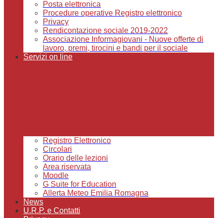
Posta elettronica
Procedure operative Registro elettronico
Privacy
Rendicontazione sociale 2019-2022
Associazione Informagiovani - Nuove offerte di
lavoro, premi, tirocini e bandi per il sociale
Servizi on line
Registro Elettronico
Circolari
Orario delle lezioni
Area riservata
Moodle
G Suite for Education
Allerta Meteo Emilia Romagna
News
U.R.P. e Contatti