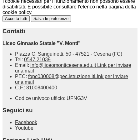
I cookie necessari per il funzionamento non possono essere
disabilitati. È possibile consultare l'elenco nella pagina della
cookie policy.
Accetta tutti
Salva le preferenze
Contatti
Liceo Ginnasio Statale "V. Monti"
Piazza G. Sanguinetti, 50 - 47521 - Cesena (FC)
Tel:
0547 21039
Email:
info@liceomonticesena.edu.it
Link per inviare
una mail
PEC:
fopc030008@pec.istruzione.it
Link per inviare
una mail
C.F.: 81008400400
Codice univoco ufficio: UFNG3V
Seguici su
Facebook
Youtube