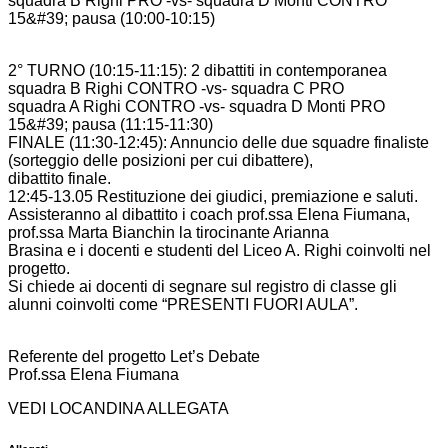
squadra B Righi PRO -vs- squadra D Monti CONTRO
15&#39; pausa (10:00-10:15)
2° TURNO (10:15-11:15): 2 dibattiti in contemporanea
squadra B Righi CONTRO -vs- squadra C PRO
squadra A Righi CONTRO -vs- squadra D Monti PRO
15&#39; pausa (11:15-11:30)
FINALE (11:30-12:45): Annuncio delle due squadre finaliste
(sorteggio delle posizioni per cui dibattere),
dibattito finale.
12:45-13.05 Restituzione dei giudici, premiazione e saluti.
Assisteranno al dibattito i coach prof.ssa Elena Fiumana,
prof.ssa Marta Bianchin la tirocinante Arianna
Brasina e i docenti e studenti del Liceo A. Righi coinvolti nel
progetto.
Si chiede ai docenti di segnare sul registro di classe gli
alunni coinvolti come “PRESENTI FUORI AULA”.
Referente del progetto Let’s Debate
Prof.ssa Elena Fiumana
VEDI LOCANDINA ALLEGATA