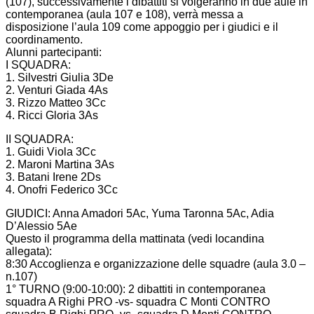
(107), successivamente i dibattiti si volgeranno in due aule in
contemporanea (aula 107 e 108), verrà messa a
disposizione l’aula 109 come appoggio per i giudici e il
coordinamento.
Alunni partecipanti:
I SQUADRA:
1. Silvestri Giulia 3De
2. Venturi Giada 4As
3. Rizzo Matteo 3Cc
4. Ricci Gloria 3As
II SQUADRA:
1. Guidi Viola 3Cc
2. Maroni Martina 3As
3. Batani Irene 2Ds
4. Onofri Federico 3Cc
GIUDICI: Anna Amadori 5Ac, Yuma Taronna 5Ac, Adia
D’Alessio 5Ae
Questo il programma della mattinata (vedi locandina
allegata):
8:30 Accoglienza e organizzazione delle squadre (aula 3.0 –
n.107)
1° TURNO (9:00-10:00): 2 dibattiti in contemporanea
squadra A Righi PRO -vs- squadra C Monti CONTRO