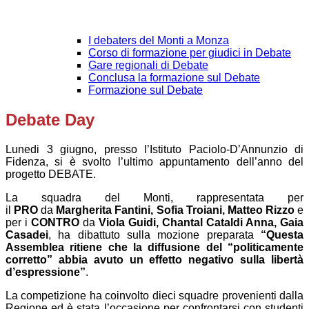
I debaters del Monti a Monza
Corso di formazione per giudici in Debate
Gare regionali di Debate
Conclusa la formazione sul Debate
Formazione sul Debate
Debate Day
Lunedi 3 giugno, presso l’Istituto Paciolo-D’Annunzio di
Fidenza, si è svolto l’ultimo appuntamento dell’anno del
progetto DEBATE.
La squadra del Monti, rappresentata per
il
PRO
da
Margherita Fantini, Sofia Troiani, Matteo Rizzo
e
per i
CONTRO
da
Viola Guidi, Chantal Cataldi Anna, Gaia
Casadei
, ha dibattuto sulla mozione preparata
“Questa
Assemblea ritiene che la diffusione del “politicamente
corretto” abbia avuto un effetto negativo sulla libertà
d’espressione”
.
La competizione ha coinvolto dieci squadre provenienti dalla
Regione ed è stata l’occasione per confrontarsi con studenti