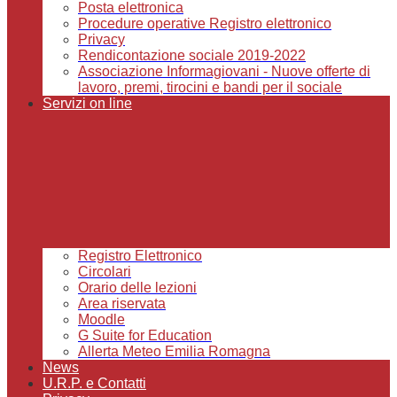
Posta elettronica
Procedure operative Registro elettronico
Privacy
Rendicontazione sociale 2019-2022
Associazione Informagiovani - Nuove offerte di
lavoro, premi, tirocini e bandi per il sociale
Servizi on line
Registro Elettronico
Circolari
Orario delle lezioni
Area riservata
Moodle
G Suite for Education
Allerta Meteo Emilia Romagna
News
U.R.P. e Contatti