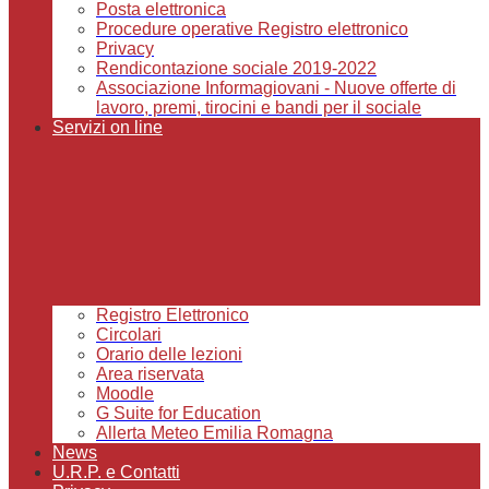
Posta elettronica
Procedure operative Registro elettronico
Privacy
Rendicontazione sociale 2019-2022
Associazione Informagiovani - Nuove offerte di
lavoro, premi, tirocini e bandi per il sociale
Servizi on line
Registro Elettronico
Circolari
Orario delle lezioni
Area riservata
Moodle
G Suite for Education
Allerta Meteo Emilia Romagna
News
U.R.P. e Contatti