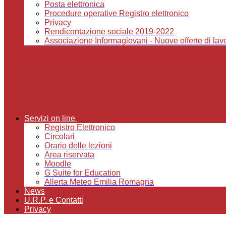
Posta elettronica
Procedure operative Registro elettronico
Privacy
Rendicontazione sociale 2019-2022
Associazione Informagiovani - Nuove offerte di lavor
Servizi on line
Registro Elettronico
Circolari
Orario delle lezioni
Area riservata
Moodle
G Suite for Education
Allerta Meteo Emilia Romagna
News
U.R.P. e Contatti
Privacy