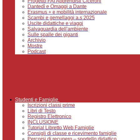
Progetto FAI Apprendisti Ciceroni
Dantedì e Omaggi a Dante
Erasmus + e mobilità internazionale
Scambi e gemellaggi a.s 2025
Uscite didattiche e viaggi
Salvaguardia dell'ambiente
Sulle spalle dei giganti
Archivio
Mostre
Podcast
Studenti e Famiglie
Iscrizioni classi prime
Libri di Testo
Registro Elettronico
INCLUSIONE
Tutorial Libretto Web Famiglie
Consigli di classe e ricevimento famiglie
Percorsi di recupero – sportello didattico