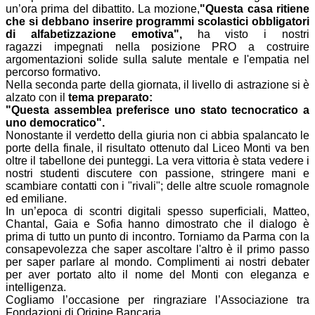
un’ora prima del dibattito. La mozione,
"Questa casa ritiene
che si debbano inserire programmi scolastici obbligatori
di alfabetizzazione emotiva",
ha visto i nostri
ragazzi impegnati nella posizione PRO a costruire
argomentazioni solide sulla salute mentale e l'empatia nel
percorso formativo.
Nella seconda parte della giornata, il livello di astrazione si è
alzato con il
tema preparato:
"Questa assemblea preferisce uno stato tecnocratico a
uno democratico".
Nonostante il verdetto della giuria non ci abbia spalancato le
porte della finale, il risultato ottenuto dal Liceo Monti va ben
oltre il tabellone dei punteggi. La vera vittoria è stata vedere i
nostri studenti discutere con passione, stringere mani e
scambiare contatti con i "rivali"; delle altre scuole romagnole
ed emiliane.
In un’epoca di scontri digitali spesso superficiali, Matteo,
Chantal, Gaia e Sofia hanno dimostrato che il dialogo è
prima di tutto un punto di incontro. Torniamo da Parma con la
consapevolezza che saper ascoltare l'altro è il primo passo
per saper parlare al mondo. Complimenti ai nostri debater
per aver portato alto il nome del Monti con eleganza e
intelligenza.
Cogliamo l’occasione per ringraziare l’Associazione tra
Fondazioni di Origine Bancaria