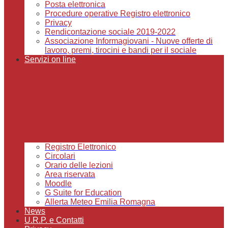
Posta elettronica
Procedure operative Registro elettronico
Privacy
Rendicontazione sociale 2019-2022
Associazione Informagiovani - Nuove offerte di
lavoro, premi, tirocini e bandi per il sociale
Servizi on line
Registro Elettronico
Circolari
Orario delle lezioni
Area riservata
Moodle
G Suite for Education
Allerta Meteo Emilia Romagna
News
U.R.P. e Contatti