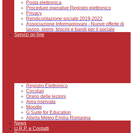
Posta elettronica
Procedure operative Registro elettronico
Privacy
Rendicontazione sociale 2019-2022
Associazione Informagiovani - Nuove offerte di
lavoro, premi, tirocini e bandi per il sociale
Servizi on line
Registro Elettronico
Circolari
Orario delle lezioni
Area riservata
Moodle
G Suite for Education
Allerta Meteo Emilia Romagna
News
U.R.P. e Contatti