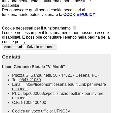
funzionamento della piattaforma e non è possibile
disabilitarli.
Per conoscere quali sono i cookie necessari al
funzionamento potete visionare la
COOKIE POLICY
.
Cookie necessari per il funzionamento
I cookie necessari per il funzionamento non possono essere
disabilitati. È possibile consultare l'elenco nella pagina della
cookie policy.
Accetta tutti
Salva le preferenze
Contatti
Liceo Ginnasio Statale "V. Monti"
Piazza G. Sanguinetti, 50 - 47521 - Cesena (FC)
Tel:
0547 21039
Email:
info@liceomonticesena.edu.it
Link per inviare
una mail
PEC:
fopc030008@pec.istruzione.it
Link per inviare
una mail
C.F.: 81008400400
Codice univoco ufficio: UFNG3V