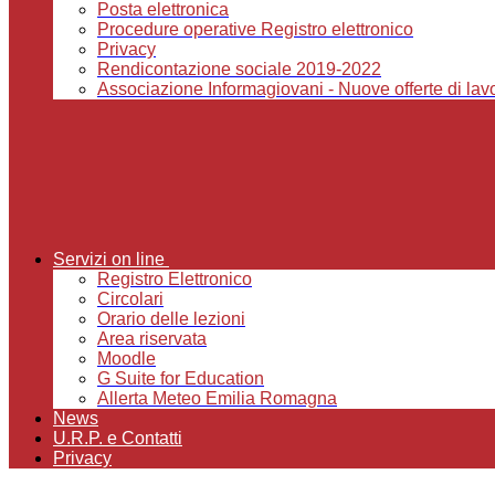
Posta elettronica
Procedure operative Registro elettronico
Privacy
Rendicontazione sociale 2019-2022
Associazione Informagiovani - Nuove offerte di lavor
Servizi on line
Registro Elettronico
Circolari
Orario delle lezioni
Area riservata
Moodle
G Suite for Education
Allerta Meteo Emilia Romagna
News
U.R.P. e Contatti
Privacy