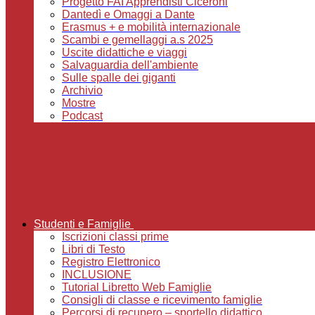
Progetto FAI Apprendisti Ciceroni
Dantedì e Omaggi a Dante
Erasmus + e mobilità internazionale
Scambi e gemellaggi a.s 2025
Uscite didattiche e viaggi
Salvaguardia dell'ambiente
Sulle spalle dei giganti
Archivio
Mostre
Podcast
Studenti e Famiglie
Iscrizioni classi prime
Libri di Testo
Registro Elettronico
INCLUSIONE
Tutorial Libretto Web Famiglie
Consigli di classe e ricevimento famiglie
Percorsi di recupero – sportello didattico