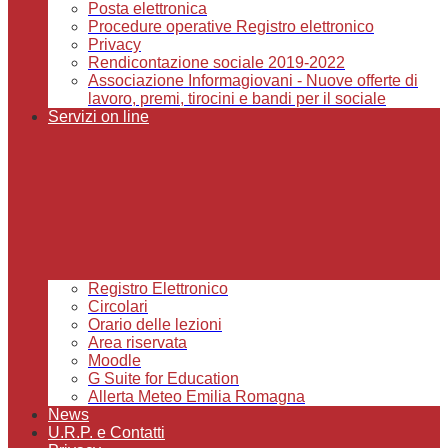
Posta elettronica
Procedure operative Registro elettronico
Privacy
Rendicontazione sociale 2019-2022
Associazione Informagiovani - Nuove offerte di
lavoro, premi, tirocini e bandi per il sociale
Servizi on line
Registro Elettronico
Circolari
Orario delle lezioni
Area riservata
Moodle
G Suite for Education
Allerta Meteo Emilia Romagna
News
U.R.P. e Contatti