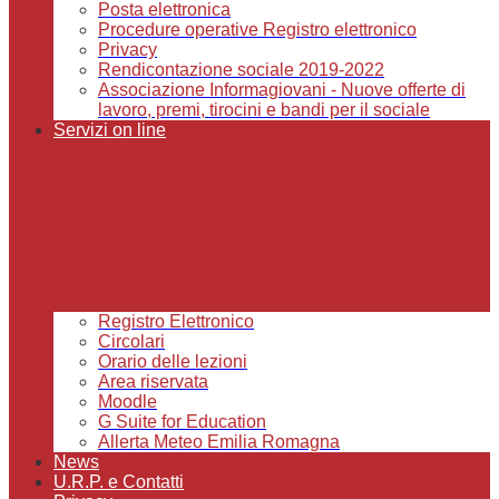
Posta elettronica
Procedure operative Registro elettronico
Privacy
Rendicontazione sociale 2019-2022
Associazione Informagiovani - Nuove offerte di
lavoro, premi, tirocini e bandi per il sociale
Servizi on line
Registro Elettronico
Circolari
Orario delle lezioni
Area riservata
Moodle
G Suite for Education
Allerta Meteo Emilia Romagna
News
U.R.P. e Contatti