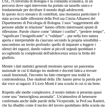
USL, l'Università di Bologna e la comunità scolastica, in un
percorso dove ogni intervento ha portato un tassello unico e
fondamentale per decifrare il mondo degli adolescenti.
​In questo ricco mosaico di contributi, una risonanza particolare è
stata accesa dalle riflessioni della Prof.ssa Cinzia Albanesi del
Dipartimento di Psicologia di Bologna. I suoi "suggerimenti alle
persone adulte in relazione" hanno offerto interessanti spunti di
riflessione. Parole chiave come “abitare i confini”, “perdere tempo”,
“significare l’insignificante” o “validare” – pur nella loro natura
aperta e interpretabile da ciascuno secondo la propria sensibilità –
nascondono un invito profondo: quello di imparare a leggere i
silenzi dei ragazzi, dando valore ai piccoli segnali quotidiani e
accogliendo la complessità dell'adolescenza senza la fretta del
giudizio.
​Mentre i dati statistici generali mostrano spesso un panorama
nazionale in cui il dialogo tra studenti e docenti fatica a trovare
canali funzionali, l'incontro ha fatto emergere una realtà in
controtendenza. Due studenti della 1Bc hanno preso la parola per
dar voce ai ragazzi: il Liceo Monti è una scuola in cui si sta bene.
​Rispetto alle medie complessive, il nostro istituto si presenta quasi
come una "meravigliosa anomalia". Un'atmosfera di benessere
confermata anche dalle parole della Vicepreside, la Prof.ssa Ranieri,
che ha ribadito come il nucleo del lavoro quotidiano della scuola sia