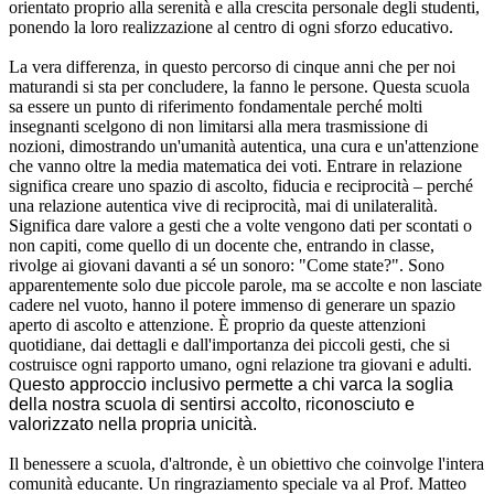
orientato proprio alla serenità e alla crescita personale degli studenti,
ponendo la loro realizzazione al centro di ogni sforzo educativo.
​La vera differenza, in questo percorso di cinque anni che per noi
maturandi si sta per concludere, la fanno le persone. Questa scuola
sa essere un punto di riferimento fondamentale perché molti
insegnanti scelgono di non limitarsi alla mera trasmissione di
nozioni, dimostrando un'umanità autentica, una cura e un'attenzione
che vanno oltre la media matematica dei voti. Entrare in relazione
significa creare uno spazio di ascolto, fiducia e reciprocità – perché
una relazione autentica vive di reciprocità, mai di unilateralità.
Significa dare valore a gesti che a volte vengono dati per scontati o
non capiti, come quello di un docente che, entrando in classe,
rivolge ai giovani davanti a sé un sonoro: "Come state?". Sono
apparentemente solo due piccole parole, ma se accolte e non lasciate
cadere nel vuoto, hanno il potere immenso di generare un spazio
aperto di ascolto e attenzione. È proprio da queste attenzioni
quotidiane, dai dettagli e dall'importanza dei piccoli gesti, che si
costruisce ogni rapporto umano, ogni relazione tra giovani e adulti.
Q
uesto approccio inclusivo permette a chi varca la soglia
della nostra scuola di sentirsi accolto, riconosciuto e
valorizzato nella propria unicità.
​Il benessere a scuola, d'altronde, è un obiettivo che coinvolge l'intera
comunità educante. Un ringraziamento speciale va al Prof. Matteo