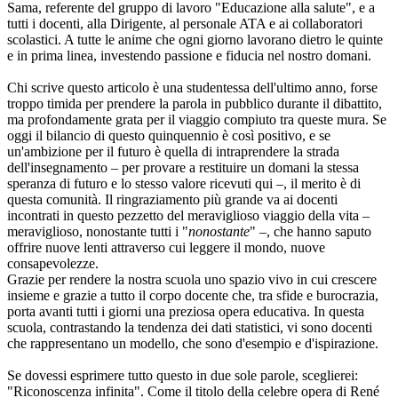
Sama, referente del gruppo di lavoro "Educazione alla salute", e a
tutti i docenti, alla Dirigente, al personale ATA e ai collaboratori
scolastici. A tutte le anime che ogni giorno lavorano dietro le quinte
e in prima linea, investendo passione e fiducia nel nostro domani.
​Chi scrive questo articolo è una studentessa dell'ultimo anno, forse
troppo timida per prendere la parola in pubblico durante il dibattito,
ma profondamente grata per il viaggio compiuto tra queste mura. Se
oggi il bilancio di questo quinquennio è così positivo, e se
un'ambizione per il futuro è quella di intraprendere la strada
dell'insegnamento – per provare a restituire un domani la stessa
speranza di futuro e lo stesso valore ricevuti qui –, il merito è di
questa comunità. Il ringraziamento più grande va ai docenti
incontrati in questo pezzetto del meraviglioso viaggio della vita –
meraviglioso, nonostante tutti i "
nonostante
" –, che hanno saputo
offrire nuove lenti attraverso cui leggere il mondo, nuove
consapevolezze.
Grazie per rendere la nostra scuola uno spazio vivo in cui crescere
insieme e grazie a tutto il corpo docente che, tra sfide e burocrazia,
porta avanti tutti i giorni una preziosa opera educativa. In questa
scuola, contrastando la tendenza dei dati statistici, vi sono docenti
che rappresentano un modello, che sono d'esempio e d'ispirazione.
​Se dovessi esprimere tutto questo in due sole parole, sceglierei:
"Riconoscenza infinita". Come il titolo della celebre opera di René