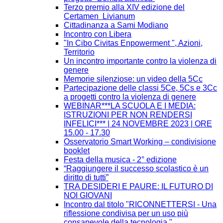
Terzo premio alla XIV edizione del
Certamen Livianum
Cittadinanza a Sami Modiano
Incontro con Libera
"In Cibo Civitas Enpowerment ", Azioni,
Territorio
Un incontro importante contro la violenza di
genere
Memorie silenziose: un video della 5Cc
Partecipazione delle classi 5Ce, 5Cs e 3Cc
a progetti contro la violenza di genere
WEBINAR***LA SCUOLA E I MEDIA:
ISTRUZIONI PER NON RENDERSI
INFELICI*** | 24 NOVEMBRE 2023 | ORE
15.00 - 17.30
Osservatorio Smart Working – condivisione
booklet
Festa della musica - 2° edizione
“Raggiungere il successo scolastico è un
diritto di tutti”
TRA DESIDERI E PAURE: IL FUTURO DI
NOI GIOVANI
Incontro dal titolo "RICONNETTERSI - Una
riflessione condivisa per un uso più
consapevole della tecnologia."