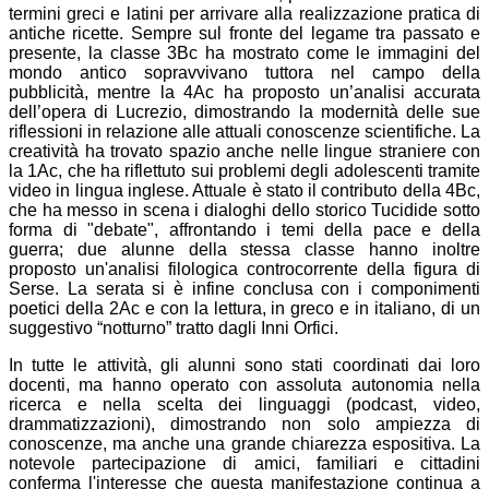
termini greci e latini per arrivare alla realizzazione pratica di
antiche ricette. Sempre sul fronte del legame tra passato e
presente, la classe
3Bc
ha mostrato come le immagini del
mondo antico sopravvivano tuttora nel campo della
pubblicità, mentre la
4Ac
ha proposto un’analisi accurata
dell’opera di Lucrezio, dimostrando la modernità delle sue
riflessioni in relazione alle attuali conoscenze scientifiche. La
creatività ha trovato spazio anche nelle lingue straniere con
la
1Ac
, che ha riflettuto sui problemi degli adolescenti tramite
video in lingua inglese. Attuale è stato il contributo della
4Bc
,
che ha messo in scena i dialoghi dello storico Tucidide sotto
forma di "debate", affrontando i temi della pace e della
guerra; due alunne della stessa classe hanno inoltre
proposto un'analisi filologica controcorrente della figura di
Serse. La serata si è infine conclusa con i componimenti
poetici della
2Ac
e con la lettura, in greco e in italiano, di un
suggestivo “notturno” tratto dagli Inni Orfici.
In tutte le attività, gli alunni sono stati coordinati dai loro
docenti, ma hanno operato con assoluta autonomia nella
ricerca e nella scelta dei linguaggi (podcast, video,
drammatizzazioni), dimostrando non solo ampiezza di
conoscenze, ma anche una grande chiarezza espositiva. La
notevole partecipazione di amici, familiari e cittadini
conferma l'interesse che questa manifestazione continua a