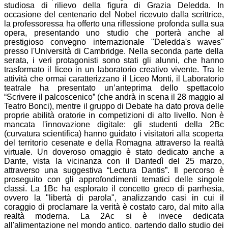
studiosa di rilievo della figura di Grazia Deledda. In
occasione del centenario del Nobel ricevuto dalla scrittrice,
la professoressa ha offerto una riflessione profonda sulla sua
opera, presentando uno studio che porterà anche al
prestigioso convegno internazionale
"Deledda's waves"
presso l'Università di Cambridge. Nella seconda parte della
serata, i veri protagonisti sono stati gli alunni, che hanno
trasformato il liceo in un laboratorio creativo vivente. Tra le
attività che ormai caratterizzano il Liceo Monti, il
Laboratorio
teatrale
ha presentato un’anteprima dello spettacolo
“Scrivere il palcoscenico”
(che andrà in scena il 28 maggio al
Teatro Bonci), mentre il gruppo di
Debate
ha dato prova delle
proprie abilità oratorie in competizioni di alto livello. Non è
mancata l'innovazione digitale: gli studenti della
2Bc
(curvatura scientifica) hanno guidato i visitatori alla scoperta
del territorio cesenate e della Romagna attraverso la
realtà
virtuale
. Un doveroso omaggio è stato dedicato anche a
Dante, vista la vicinanza con il Dantedì del 25 marzo,
attraverso una suggestiva
“Lectura Dantis”
. Il percorso è
proseguito con gli approfondimenti tematici delle singole
classi. La
1Bc
ha esplorato il concetto greco di
parrhesìa
,
ovvero la "libertà di parola", analizzando casi in cui il
coraggio di proclamare la verità è costato caro, dal mito alla
realtà moderna. La
2Ac
si è invece dedicata
all'alimentazione nel mondo antico, partendo dallo studio dei