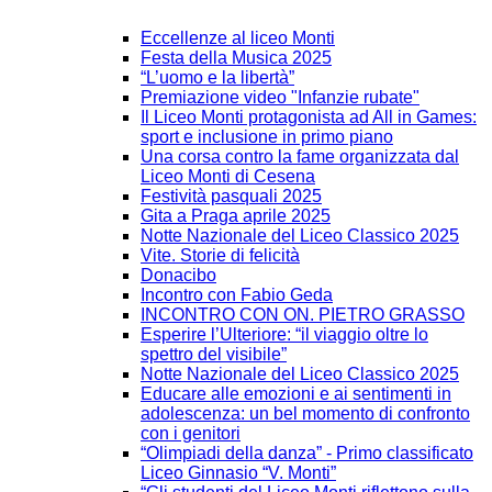
Eccellenze al liceo Monti
Festa della Musica 2025
“L’uomo e la libertà”
Premiazione video "Infanzie rubate"
Il Liceo Monti protagonista ad All in Games:
sport e inclusione in primo piano
Una corsa contro la fame organizzata dal
Liceo Monti di Cesena
Festività pasquali 2025
Gita a Praga aprile 2025
Notte Nazionale del Liceo Classico 2025
Vite. Storie di felicità
Donacibo
Incontro con Fabio Geda
INCONTRO CON ON. PIETRO GRASSO
Esperire l’Ulteriore: “il viaggio oltre lo
spettro del visibile”
Notte Nazionale del Liceo Classico 2025
Educare alle emozioni e ai sentimenti in
adolescenza: un bel momento di confronto
con i genitori
“Olimpiadi della danza” - Primo classificato
Liceo Ginnasio “V. Monti”