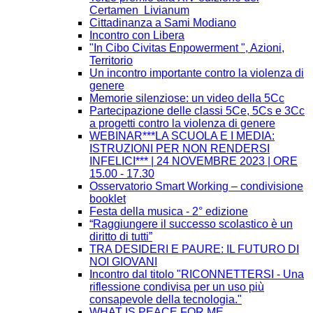
Certamen Livianum
Cittadinanza a Sami Modiano
Incontro con Libera
"In Cibo Civitas Enpowerment ", Azioni,
Territorio
Un incontro importante contro la violenza di
genere
Memorie silenziose: un video della 5Cc
Partecipazione delle classi 5Ce, 5Cs e 3Cc
a progetti contro la violenza di genere
WEBINAR***LA SCUOLA E I MEDIA:
ISTRUZIONI PER NON RENDERSI
INFELICI*** | 24 NOVEMBRE 2023 | ORE
15.00 - 17.30
Osservatorio Smart Working – condivisione
booklet
Festa della musica - 2° edizione
“Raggiungere il successo scolastico è un
diritto di tutti”
TRA DESIDERI E PAURE: IL FUTURO DI
NOI GIOVANI
Incontro dal titolo "RICONNETTERSI - Una
riflessione condivisa per un uso più
consapevole della tecnologia."
WHAT IS PEACE FOR ME