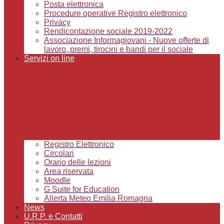
Posta elettronica
Procedure operative Registro elettronico
Privacy
Rendicontazione sociale 2019-2022
Associazione Informagiovani - Nuove offerte di
lavoro, premi, tirocini e bandi per il sociale
Servizi on line
Registro Elettronico
Circolari
Orario delle lezioni
Area riservata
Moodle
G Suite for Education
Allerta Meteo Emilia Romagna
News
U.R.P. e Contatti