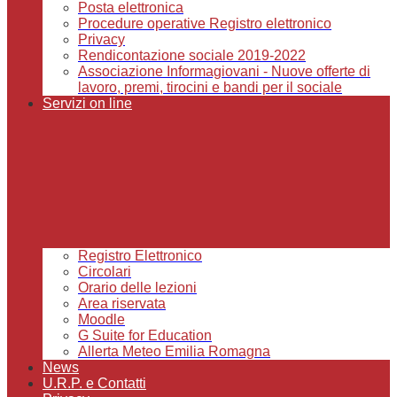
Posta elettronica
Procedure operative Registro elettronico
Privacy
Rendicontazione sociale 2019-2022
Associazione Informagiovani - Nuove offerte di
lavoro, premi, tirocini e bandi per il sociale
Servizi on line
Registro Elettronico
Circolari
Orario delle lezioni
Area riservata
Moodle
G Suite for Education
Allerta Meteo Emilia Romagna
News
U.R.P. e Contatti