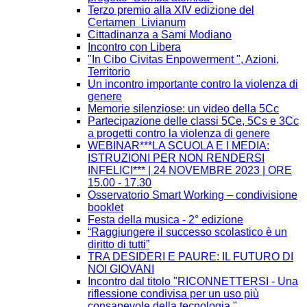
Terzo premio alla XIV edizione del
Certamen Livianum
Cittadinanza a Sami Modiano
Incontro con Libera
"In Cibo Civitas Enpowerment ", Azioni,
Territorio
Un incontro importante contro la violenza di
genere
Memorie silenziose: un video della 5Cc
Partecipazione delle classi 5Ce, 5Cs e 3Cc
a progetti contro la violenza di genere
WEBINAR***LA SCUOLA E I MEDIA:
ISTRUZIONI PER NON RENDERSI
INFELICI*** | 24 NOVEMBRE 2023 | ORE
15.00 - 17.30
Osservatorio Smart Working – condivisione
booklet
Festa della musica - 2° edizione
“Raggiungere il successo scolastico è un
diritto di tutti”
TRA DESIDERI E PAURE: IL FUTURO DI
NOI GIOVANI
Incontro dal titolo "RICONNETTERSI - Una
riflessione condivisa per un uso più
consapevole della tecnologia."