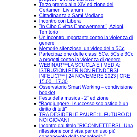
Terzo premio alla XIV edizione del
Certamen Livianum
Cittadinanza a Sami Modiano
Incontro con Libera
"In Cibo Civitas Enpowerment ", Azioni,
Territorio
Un incontro importante contro la violenza di
genere
Memorie silenziose: un video della 5Cc
Partecipazione delle classi 5Ce, 5Cs e 3Cc
a progetti contro la violenza di genere
WEBINAR***LA SCUOLA E I MEDIA:
ISTRUZIONI PER NON RENDERSI
INFELICI*** | 24 NOVEMBRE 2023 | ORE
15.00 - 17.30
Osservatorio Smart Working – condivisione
booklet
Festa della musica - 2° edizione
“Raggiungere il successo scolastico è un
diritto di tutti”
TRA DESIDERI E PAURE: IL FUTURO DI
NOI GIOVANI
Incontro dal titolo "RICONNETTERSI - Una
riflessione condivisa per un uso più
consapevole della tecnologia."