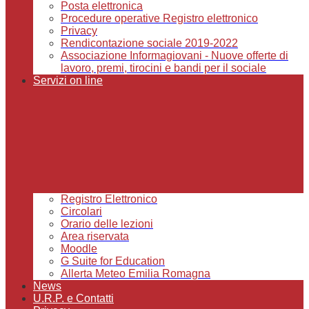
Posta elettronica
Procedure operative Registro elettronico
Privacy
Rendicontazione sociale 2019-2022
Associazione Informagiovani - Nuove offerte di
lavoro, premi, tirocini e bandi per il sociale
Servizi on line
Registro Elettronico
Circolari
Orario delle lezioni
Area riservata
Moodle
G Suite for Education
Allerta Meteo Emilia Romagna
News
U.R.P. e Contatti