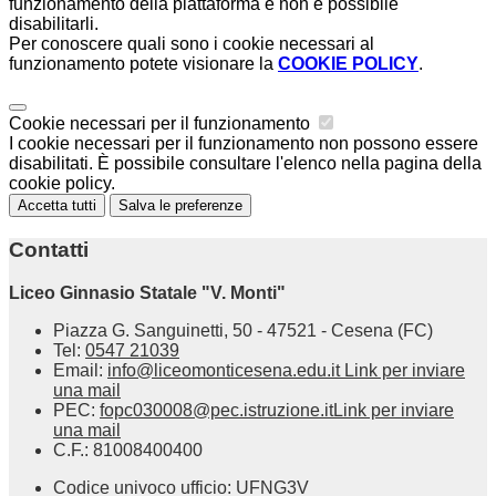
funzionamento della piattaforma e non è possibile
disabilitarli.
Per conoscere quali sono i cookie necessari al
funzionamento potete visionare la
COOKIE POLICY
.
Cookie necessari per il funzionamento
I cookie necessari per il funzionamento non possono essere
disabilitati. È possibile consultare l'elenco nella pagina della
cookie policy.
Accetta tutti
Salva le preferenze
Contatti
Liceo Ginnasio Statale "V. Monti"
Piazza G. Sanguinetti, 50 - 47521 - Cesena (FC)
Tel:
0547 21039
Email:
info@liceomonticesena.edu.it
Link per inviare
una mail
PEC:
fopc030008@pec.istruzione.it
Link per inviare
una mail
C.F.: 81008400400
Codice univoco ufficio: UFNG3V