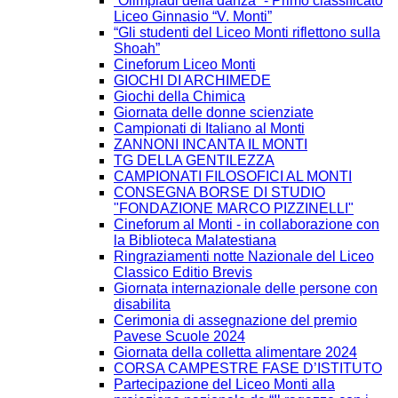
“Olimpiadi della danza” - Primo classificato
Liceo Ginnasio “V. Monti”
“Gli studenti del Liceo Monti riflettono sulla
Shoah”
Cineforum Liceo Monti
GIOCHI DI ARCHIMEDE
Giochi della Chimica
Giornata delle donne scienziate
Campionati di Italiano al Monti
ZANNONI INCANTA IL MONTI
TG DELLA GENTILEZZA
CAMPIONATI FILOSOFICI AL MONTI
CONSEGNA BORSE DI STUDIO
"FONDAZIONE MARCO PIZZINELLI"
Cineforum al Monti - in collaborazione con
la Biblioteca Malatestiana
Ringraziamenti notte Nazionale del Liceo
Classico Editio Brevis
Giornata internazionale delle persone con
disabilita
Cerimonia di assegnazione del premio
Pavese Scuole 2024
Giornata della colletta alimentare 2024
CORSA CAMPESTRE FASE D’ISTITUTO
Partecipazione del Liceo Monti alla