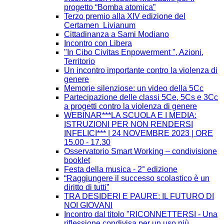
progetto “Bomba atomica”
Terzo premio alla XIV edizione del
Certamen Livianum
Cittadinanza a Sami Modiano
Incontro con Libera
"In Cibo Civitas Enpowerment ", Azioni,
Territorio
Un incontro importante contro la violenza di
genere
Memorie silenziose: un video della 5Cc
Partecipazione delle classi 5Ce, 5Cs e 3Cc
a progetti contro la violenza di genere
WEBINAR***LA SCUOLA E I MEDIA:
ISTRUZIONI PER NON RENDERSI
INFELICI*** | 24 NOVEMBRE 2023 | ORE
15.00 - 17.30
Osservatorio Smart Working – condivisione
booklet
Festa della musica - 2° edizione
“Raggiungere il successo scolastico è un
diritto di tutti”
TRA DESIDERI E PAURE: IL FUTURO DI
NOI GIOVANI
Incontro dal titolo "RICONNETTERSI - Una
riflessione condivisa per un uso più