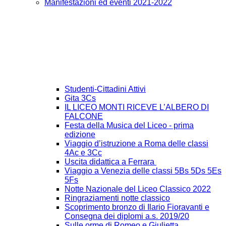
Manifestazioni ed eventi 2021-2022
Studenti-Cittadini Attivi
Gita 3Cs
IL LICEO MONTI RICEVE L’ALBERO DI
FALCONE
Festa della Musica del Liceo - prima
edizione
Viaggio d’istruzione a Roma delle classi
4Ac e 3Cc
Uscita didattica a Ferrara
Viaggio a Venezia delle classi 5Bs 5Ds 5Es
5Fs
Notte Nazionale del Liceo Classico 2022
Ringraziamenti notte classico
Scoprimento bronzo di Ilario Fioravanti e
Consegna dei diplomi a.s. 2019/20
Sulle orme di Romeo e Giulietta