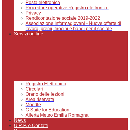
Posta elettronica
Procedure operative Registro elettronico
Privacy
Rendicontazione sociale 2019-2022
Associazione Informagiovani - Nuove offerte di
lavoro, premi, tirocini e bandi per il sociale
Servizi on line
Registro Elettronico
Circolari
Orario delle lezioni
Area riservata
Moodle
G Suite for Education
Allerta Meteo Emilia Romagna
News
U.R.P. e Contatti