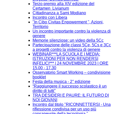
Terzo premio alla XIV edizione del
Certamen Livianum
Cittadinanza a Sami Modiano
Incontro con Libera
"In Cibo Civitas Enpowerment ", Azioni,
Territorio
Un incontro importante contro la violenza di
genere
Memorie silenziose: un video della 5Cc
Partecipazione delle classi 5Ce, 5Cs e 3Cc
a progetti contro la violenza di genere
WEBINAR***LA SCUOLA E I MEDIA:
ISTRUZIONI PER NON RENDERSI
INFELICI*** | 24 NOVEMBRE 2023 | ORE
15.00 - 17.30
Osservatorio Smart Working – condivisione
booklet
Festa della musica - 2° edizione
“Raggiungere il successo scolastico è un
diritto di tutti”
TRA DESIDERI E PAURE: IL FUTURO DI
NOI GIOVANI
Incontro dal titolo "RICONNETTERSI - Una
riflessione condivisa per un uso più
consapevole della tecnologia."