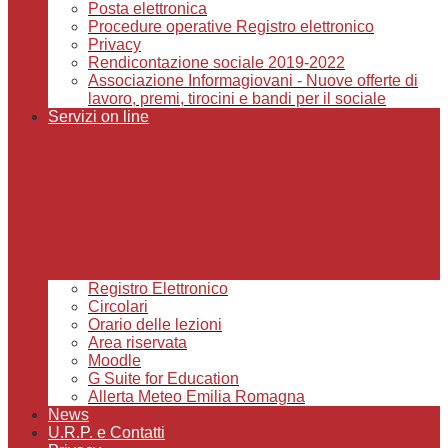
Posta elettronica
Procedure operative Registro elettronico
Privacy
Rendicontazione sociale 2019-2022
Associazione Informagiovani - Nuove offerte di
lavoro, premi, tirocini e bandi per il sociale
Servizi on line
Registro Elettronico
Circolari
Orario delle lezioni
Area riservata
Moodle
G Suite for Education
Allerta Meteo Emilia Romagna
News
U.R.P. e Contatti