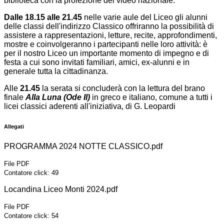
biblioteca
con la proiezione del video nazionale.
Dalle 18.15 alle 21.45
nelle varie aule del Liceo gli alunni
delle classi dell'indirizzo Classico offriranno la possibilità di
assistere a rappresentazioni, letture, recite, approfondimenti,
mostre e coinvolgeranno i partecipanti nelle loro attività: è
per il nostro Liceo un importante momento di impegno e di
festa a cui sono invitati familiari, amici, ex-alunni e in
generale tutta la cittadinanza.
Alle
21.45
la serata si concluderà con la lettura del brano
finale
Alla Luna
(Ode II)
in greco e italiano, comune a tutti i
licei classici aderenti all'iniziativa, di G. Leopardi
Allegati
PROGRAMMA 2024 NOTTE CLASSICO.pdf
File PDF
Contatore click: 49
Locandina Liceo Monti 2024.pdf
File PDF
Contatore click: 54