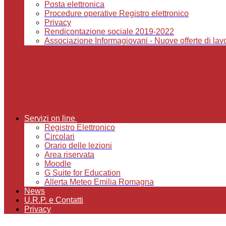
Posta elettronica
Procedure operative Registro elettronico
Privacy
Rendicontazione sociale 2019-2022
Associazione Informagiovani - Nuove offerte di lavor
Servizi on line
Registro Elettronico
Circolari
Orario delle lezioni
Area riservata
Moodle
G Suite for Education
Allerta Meteo Emilia Romagna
News
U.R.P. e Contatti
Privacy