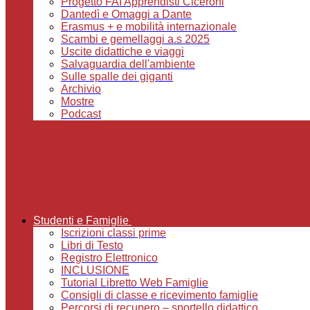
Progetto FAI Apprendisti Ciceroni
Dantedì e Omaggi a Dante
Erasmus + e mobilità internazionale
Scambi e gemellaggi a.s 2025
Uscite didattiche e viaggi
Salvaguardia dell'ambiente
Sulle spalle dei giganti
Archivio
Mostre
Podcast
Studenti e Famiglie
Iscrizioni classi prime
Libri di Testo
Registro Elettronico
INCLUSIONE
Tutorial Libretto Web Famiglie
Consigli di classe e ricevimento famiglie
Percorsi di recupero – sportello didattico