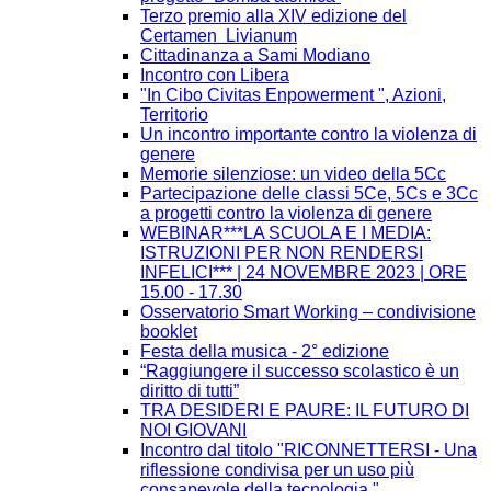
Terzo premio alla XIV edizione del
Certamen Livianum
Cittadinanza a Sami Modiano
Incontro con Libera
"In Cibo Civitas Enpowerment ", Azioni,
Territorio
Un incontro importante contro la violenza di
genere
Memorie silenziose: un video della 5Cc
Partecipazione delle classi 5Ce, 5Cs e 3Cc
a progetti contro la violenza di genere
WEBINAR***LA SCUOLA E I MEDIA:
ISTRUZIONI PER NON RENDERSI
INFELICI*** | 24 NOVEMBRE 2023 | ORE
15.00 - 17.30
Osservatorio Smart Working – condivisione
booklet
Festa della musica - 2° edizione
“Raggiungere il successo scolastico è un
diritto di tutti”
TRA DESIDERI E PAURE: IL FUTURO DI
NOI GIOVANI
Incontro dal titolo "RICONNETTERSI - Una
riflessione condivisa per un uso più
consapevole della tecnologia."