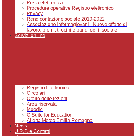
Posta elettronica
Procedure operative Registro elettronico
Privacy
Rendicontazione sociale 2019-2022
Associazione Informagiovani - Nuove offerte di
lavoro, premi, tirocini e bandi per il sociale
Servizi on line
Registro Elettronico
Circolari
Orario delle lezioni
Area riservata
Moodle
G Suite for Education
Allerta Meteo Emilia Romagna
News
U.R.P. e Contatti