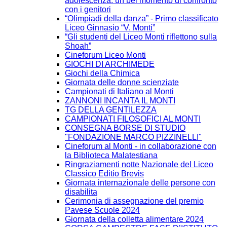
adolescenza: un bel momento di confronto
con i genitori
“Olimpiadi della danza” - Primo classificato
Liceo Ginnasio “V. Monti”
“Gli studenti del Liceo Monti riflettono sulla
Shoah”
Cineforum Liceo Monti
GIOCHI DI ARCHIMEDE
Giochi della Chimica
Giornata delle donne scienziate
Campionati di Italiano al Monti
ZANNONI INCANTA IL MONTI
TG DELLA GENTILEZZA
CAMPIONATI FILOSOFICI AL MONTI
CONSEGNA BORSE DI STUDIO
"FONDAZIONE MARCO PIZZINELLI"
Cineforum al Monti - in collaborazione con
la Biblioteca Malatestiana
Ringraziamenti notte Nazionale del Liceo
Classico Editio Brevis
Giornata internazionale delle persone con
disabilita
Cerimonia di assegnazione del premio
Pavese Scuole 2024
Giornata della colletta alimentare 2024