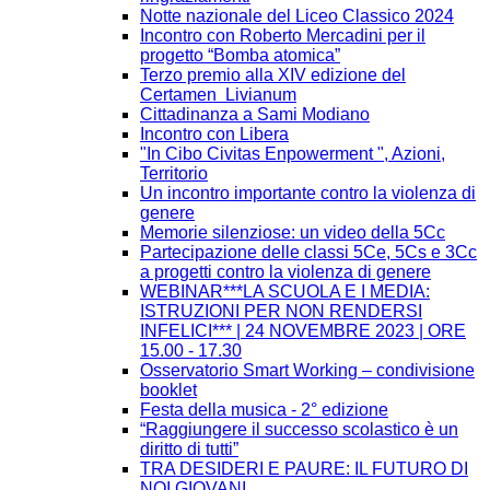
Notte nazionale del Liceo Classico 2024
Incontro con Roberto Mercadini per il
progetto “Bomba atomica”
Terzo premio alla XIV edizione del
Certamen Livianum
Cittadinanza a Sami Modiano
Incontro con Libera
"In Cibo Civitas Enpowerment ", Azioni,
Territorio
Un incontro importante contro la violenza di
genere
Memorie silenziose: un video della 5Cc
Partecipazione delle classi 5Ce, 5Cs e 3Cc
a progetti contro la violenza di genere
WEBINAR***LA SCUOLA E I MEDIA:
ISTRUZIONI PER NON RENDERSI
INFELICI*** | 24 NOVEMBRE 2023 | ORE
15.00 - 17.30
Osservatorio Smart Working – condivisione
booklet
Festa della musica - 2° edizione
“Raggiungere il successo scolastico è un
diritto di tutti”
TRA DESIDERI E PAURE: IL FUTURO DI
NOI GIOVANI