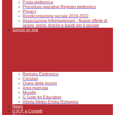
Posta elettronica
Procedure operative Registro elettronico
Privacy
Rendicontazione sociale 2019-2022
Associazione Informagiovani - Nuove offerte di
lavoro, premi, tirocini e bandi per il sociale
Servizi on line
Registro Elettronico
Circolari
Orario delle lezioni
Area riservata
Moodle
G Suite for Education
Allerta Meteo Emilia Romagna
News
U.R.P. e Contatti