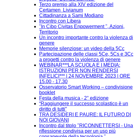
Terzo premio alla XIV edizione del
Certamen Livianum
Cittadinanza a Sami Modiano
Incontro con Libera
"In Cibo Civitas Enpowerment ", Azioni,
Territorio
Un incontro importante contro la violenza di
genere
Memorie silenziose: un video della 5Cc
Partecipazione delle classi 5Ce, 5Cs e 3Cc
a progetti contro la violenza di genere
WEBINAR***LA SCUOLA E I MEDIA:
ISTRUZIONI PER NON RENDERSI
INFELICI*** | 24 NOVEMBRE 2023 | ORE
15.00 - 17.30
Osservatorio Smart Working – condivisione
booklet
Festa della musica - 2° edizione
“Raggiungere il successo scolastico è un
diritto di tutti”
TRA DESIDERI E PAURE: IL FUTURO DI
NOI GIOVANI
Incontro dal titolo "RICONNETTERSI - Una
riflessione condivisa per un uso più
consapevole della tecnologia."