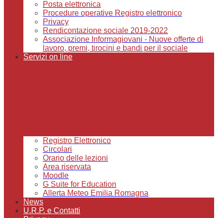
Posta elettronica
Procedure operative Registro elettronico
Privacy
Rendicontazione sociale 2019-2022
Associazione Informagiovani - Nuove offerte di
lavoro, premi, tirocini e bandi per il sociale
Servizi on line
Registro Elettronico
Circolari
Orario delle lezioni
Area riservata
Moodle
G Suite for Education
Allerta Meteo Emilia Romagna
News
U.R.P. e Contatti