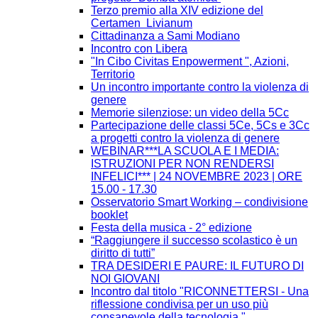
Terzo premio alla XIV edizione del
Certamen Livianum
Cittadinanza a Sami Modiano
Incontro con Libera
"In Cibo Civitas Enpowerment ", Azioni,
Territorio
Un incontro importante contro la violenza di
genere
Memorie silenziose: un video della 5Cc
Partecipazione delle classi 5Ce, 5Cs e 3Cc
a progetti contro la violenza di genere
WEBINAR***LA SCUOLA E I MEDIA:
ISTRUZIONI PER NON RENDERSI
INFELICI*** | 24 NOVEMBRE 2023 | ORE
15.00 - 17.30
Osservatorio Smart Working – condivisione
booklet
Festa della musica - 2° edizione
“Raggiungere il successo scolastico è un
diritto di tutti”
TRA DESIDERI E PAURE: IL FUTURO DI
NOI GIOVANI
Incontro dal titolo "RICONNETTERSI - Una
riflessione condivisa per un uso più
consapevole della tecnologia."