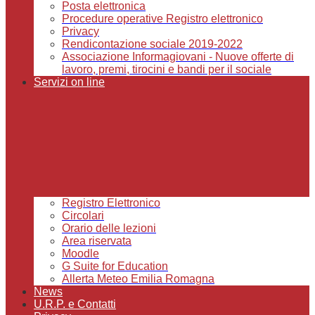
Posta elettronica
Procedure operative Registro elettronico
Privacy
Rendicontazione sociale 2019-2022
Associazione Informagiovani - Nuove offerte di
lavoro, premi, tirocini e bandi per il sociale
Servizi on line
Registro Elettronico
Circolari
Orario delle lezioni
Area riservata
Moodle
G Suite for Education
Allerta Meteo Emilia Romagna
News
U.R.P. e Contatti