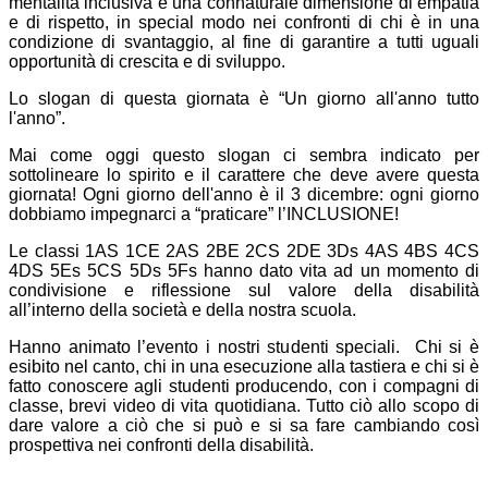
mentalità inclusiva e una connaturale dimensione di empatia
e di rispetto, in special modo nei confronti di chi è in una
condizione di svantaggio, al fine di garantire a tutti uguali
opportunità di crescita e di sviluppo.
Lo slogan di questa giornata è “Un giorno all'anno tutto
l'anno”.
Mai come oggi questo slogan ci sembra indicato per
sottolineare lo spirito e il carattere che deve avere questa
giornata! Ogni giorno dell'anno è il 3 dicembre: ogni giorno
dobbiamo impegnarci a “praticare” l’INCLUSIONE!
Le classi 1AS 1CE 2AS 2BE 2CS 2DE 3Ds 4AS 4BS 4CS
4DS 5Es 5CS 5Ds 5Fs hanno dato vita ad un momento di
condivisione e riflessione sul valore della disabilità
all’interno della società e della nostra scuola.
Hanno animato l’evento i nostri studenti speciali. Chi si è
esibito nel canto, chi in una esecuzione alla tastiera e chi si è
fatto conoscere agli studenti producendo, con i compagni di
classe, brevi video di vita quotidiana. Tutto ciò allo scopo di
dare valore a ciò che si può e si sa fare cambiando così
prospettiva nei confronti della disabilità.