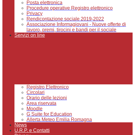
Posta elettronica
Procedure operative Registro elettronico
Privacy
Rendicontazione sociale 2019-2022
Associazione Informagiovani - Nuove offerte di
lavoro, premi, tirocini e bandi per il sociale
Servizi on line
Registro Elettronico
Circolari
Orario delle lezioni
Area riservata
Moodle
G Suite for Education
Allerta Meteo Emilia Romagna
News
U.R.P. e Contatti