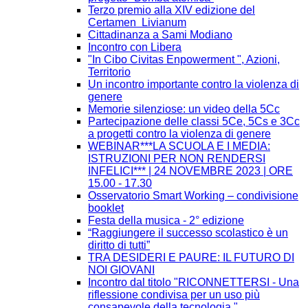
Terzo premio alla XIV edizione del
Certamen Livianum
Cittadinanza a Sami Modiano
Incontro con Libera
"In Cibo Civitas Enpowerment ", Azioni,
Territorio
Un incontro importante contro la violenza di
genere
Memorie silenziose: un video della 5Cc
Partecipazione delle classi 5Ce, 5Cs e 3Cc
a progetti contro la violenza di genere
WEBINAR***LA SCUOLA E I MEDIA:
ISTRUZIONI PER NON RENDERSI
INFELICI*** | 24 NOVEMBRE 2023 | ORE
15.00 - 17.30
Osservatorio Smart Working – condivisione
booklet
Festa della musica - 2° edizione
“Raggiungere il successo scolastico è un
diritto di tutti”
TRA DESIDERI E PAURE: IL FUTURO DI
NOI GIOVANI
Incontro dal titolo "RICONNETTERSI - Una
riflessione condivisa per un uso più
consapevole della tecnologia."