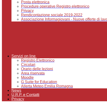
Posta elettronica
Procedure operative Registro elettronico
Privacy
Rendicontazione sociale 2019-2022
Associazione Informagiovani - Nuove offerte di lavor
Servizi on line
Registro Elettronico
Circolari
Orario delle lezioni
Area riservata
Moodle
G Suite for Education
Allerta Meteo Emilia Romagna
News
U.R.P. e Contatti
Privacy