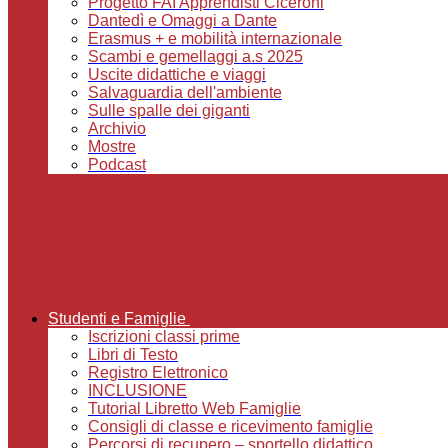
Progetto FAI Apprendisti Ciceroni
Dantedì e Omaggi a Dante
Erasmus + e mobilità internazionale
Scambi e gemellaggi a.s 2025
Uscite didattiche e viaggi
Salvaguardia dell'ambiente
Sulle spalle dei giganti
Archivio
Mostre
Podcast
Studenti e Famiglie
Iscrizioni classi prime
Libri di Testo
Registro Elettronico
INCLUSIONE
Tutorial Libretto Web Famiglie
Consigli di classe e ricevimento famiglie
Percorsi di recupero – sportello didattico