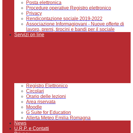
Posta elettronica
Procedure operative Registro elettronico
Privacy
Rendicontazione sociale 2019-2022
Associazione Informagiovani - Nuove offerte di
lavoro, premi, tirocini e bandi per il sociale
Servizi on line
Registro Elettronico
Circolari
Orario delle lezioni
Area riservata
Moodle
G Suite for Education
Allerta Meteo Emilia Romagna
News
U.R.P. e Contatti