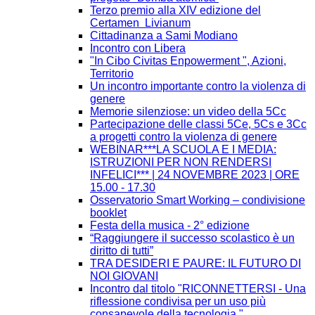
Terzo premio alla XIV edizione del
Certamen Livianum
Cittadinanza a Sami Modiano
Incontro con Libera
"In Cibo Civitas Enpowerment ", Azioni,
Territorio
Un incontro importante contro la violenza di
genere
Memorie silenziose: un video della 5Cc
Partecipazione delle classi 5Ce, 5Cs e 3Cc
a progetti contro la violenza di genere
WEBINAR***LA SCUOLA E I MEDIA:
ISTRUZIONI PER NON RENDERSI
INFELICI*** | 24 NOVEMBRE 2023 | ORE
15.00 - 17.30
Osservatorio Smart Working – condivisione
booklet
Festa della musica - 2° edizione
“Raggiungere il successo scolastico è un
diritto di tutti”
TRA DESIDERI E PAURE: IL FUTURO DI
NOI GIOVANI
Incontro dal titolo "RICONNETTERSI - Una
riflessione condivisa per un uso più
consapevole della tecnologia."