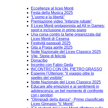
Eccellenze al liceo Monti
Festa della Musica 2025
“L’uomo e la libertà”
Premiazione video "Infanzie rubate"
Il Liceo Monti protagonista ad All in Games:
sport e inclusione in primo piano
Una corsa contro la fame organizzata dal
Liceo Monti di Cesena
Festività pasquali 2025
Gita a Praga aprile 2025
Notte Nazionale del Liceo Classico 2025
Vite. Storie di felicità
Donacibo
Incontro con Fabio Geda
INCONTRO CON ON. PIETRO GRASSO
Esperire l’Ulteriore: “il viaggio oltre lo
spettro del visibile”
Notte Nazionale del Liceo Classico 2025
Educare alle emozioni e ai sentimenti in
adolescenza: un bel momento di confronto
con i genitori
“Olimpiadi della danza” - Primo classificato
Liceo Ginnasio “V. Monti”