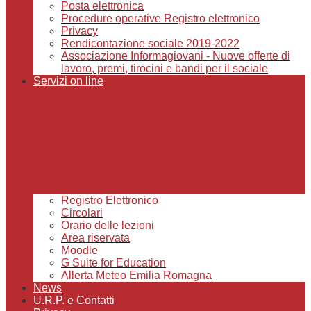
Posta elettronica
Procedure operative Registro elettronico
Privacy
Rendicontazione sociale 2019-2022
Associazione Informagiovani - Nuove offerte di
lavoro, premi, tirocini e bandi per il sociale
Servizi on line
Registro Elettronico
Circolari
Orario delle lezioni
Area riservata
Moodle
G Suite for Education
Allerta Meteo Emilia Romagna
News
U.R.P. e Contatti