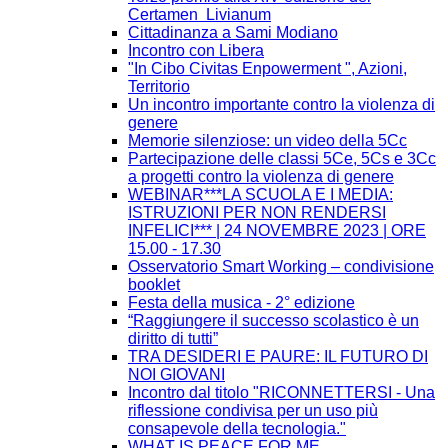
Certamen Livianum
Cittadinanza a Sami Modiano
Incontro con Libera
"In Cibo Civitas Enpowerment ", Azioni,
Territorio
Un incontro importante contro la violenza di
genere
Memorie silenziose: un video della 5Cc
Partecipazione delle classi 5Ce, 5Cs e 3Cc
a progetti contro la violenza di genere
WEBINAR***LA SCUOLA E I MEDIA:
ISTRUZIONI PER NON RENDERSI
INFELICI*** | 24 NOVEMBRE 2023 | ORE
15.00 - 17.30
Osservatorio Smart Working – condivisione
booklet
Festa della musica - 2° edizione
“Raggiungere il successo scolastico è un
diritto di tutti”
TRA DESIDERI E PAURE: IL FUTURO DI
NOI GIOVANI
Incontro dal titolo "RICONNETTERSI - Una
riflessione condivisa per un uso più
consapevole della tecnologia."
WHAT IS PEACE FOR ME