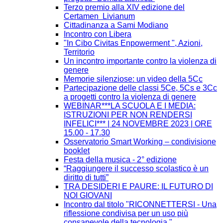
Terzo premio alla XIV edizione del
Certamen Livianum
Cittadinanza a Sami Modiano
Incontro con Libera
"In Cibo Civitas Enpowerment ", Azioni,
Territorio
Un incontro importante contro la violenza di
genere
Memorie silenziose: un video della 5Cc
Partecipazione delle classi 5Ce, 5Cs e 3Cc
a progetti contro la violenza di genere
WEBINAR***LA SCUOLA E I MEDIA:
ISTRUZIONI PER NON RENDERSI
INFELICI*** | 24 NOVEMBRE 2023 | ORE
15.00 - 17.30
Osservatorio Smart Working – condivisione
booklet
Festa della musica - 2° edizione
“Raggiungere il successo scolastico è un
diritto di tutti”
TRA DESIDERI E PAURE: IL FUTURO DI
NOI GIOVANI
Incontro dal titolo "RICONNETTERSI - Una
riflessione condivisa per un uso più
consapevole della tecnologia."