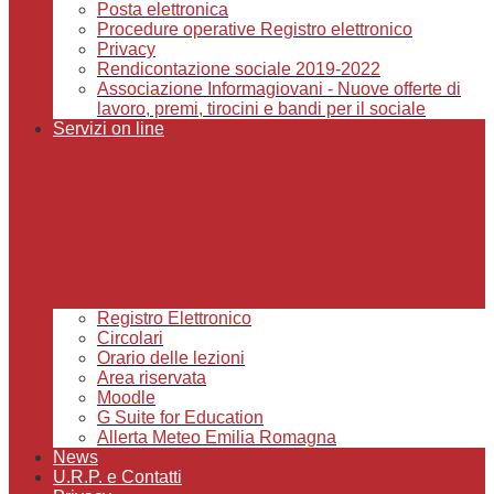
Posta elettronica
Procedure operative Registro elettronico
Privacy
Rendicontazione sociale 2019-2022
Associazione Informagiovani - Nuove offerte di
lavoro, premi, tirocini e bandi per il sociale
Servizi on line
Registro Elettronico
Circolari
Orario delle lezioni
Area riservata
Moodle
G Suite for Education
Allerta Meteo Emilia Romagna
News
U.R.P. e Contatti