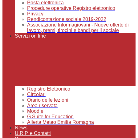
Posta elettronica
Procedure operative Registro elettronico
Privacy
Rendicontazione sociale 2019-2022
Associazione Informagiovani - Nuove offerte di
lavoro, premi, tirocini e bandi per il sociale
Servizi on line
Registro Elettronico
Circolari
Orario delle lezioni
Area riservata
Moodle
G Suite for Education
Allerta Meteo Emilia Romagna
News
U.R.P. e Contatti