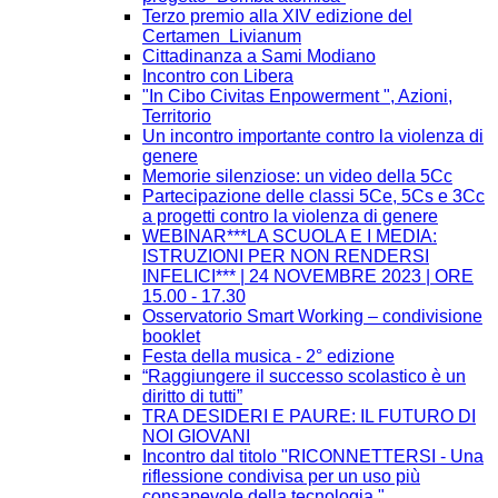
Terzo premio alla XIV edizione del
Certamen Livianum
Cittadinanza a Sami Modiano
Incontro con Libera
"In Cibo Civitas Enpowerment ", Azioni,
Territorio
Un incontro importante contro la violenza di
genere
Memorie silenziose: un video della 5Cc
Partecipazione delle classi 5Ce, 5Cs e 3Cc
a progetti contro la violenza di genere
WEBINAR***LA SCUOLA E I MEDIA:
ISTRUZIONI PER NON RENDERSI
INFELICI*** | 24 NOVEMBRE 2023 | ORE
15.00 - 17.30
Osservatorio Smart Working – condivisione
booklet
Festa della musica - 2° edizione
“Raggiungere il successo scolastico è un
diritto di tutti”
TRA DESIDERI E PAURE: IL FUTURO DI
NOI GIOVANI
Incontro dal titolo "RICONNETTERSI - Una
riflessione condivisa per un uso più
consapevole della tecnologia."