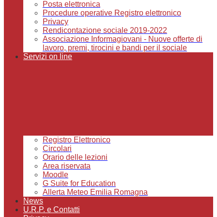
Posta elettronica
Procedure operative Registro elettronico
Privacy
Rendicontazione sociale 2019-2022
Associazione Informagiovani - Nuove offerte di
lavoro, premi, tirocini e bandi per il sociale
Servizi on line
Registro Elettronico
Circolari
Orario delle lezioni
Area riservata
Moodle
G Suite for Education
Allerta Meteo Emilia Romagna
News
U.R.P. e Contatti