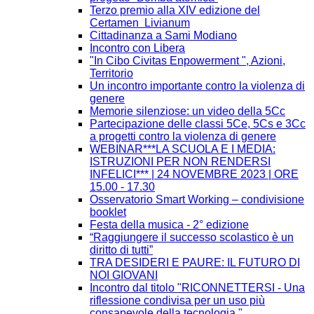
Terzo premio alla XIV edizione del
Certamen Livianum
Cittadinanza a Sami Modiano
Incontro con Libera
"In Cibo Civitas Enpowerment ", Azioni,
Territorio
Un incontro importante contro la violenza di
genere
Memorie silenziose: un video della 5Cc
Partecipazione delle classi 5Ce, 5Cs e 3Cc
a progetti contro la violenza di genere
WEBINAR***LA SCUOLA E I MEDIA:
ISTRUZIONI PER NON RENDERSI
INFELICI*** | 24 NOVEMBRE 2023 | ORE
15.00 - 17.30
Osservatorio Smart Working – condivisione
booklet
Festa della musica - 2° edizione
“Raggiungere il successo scolastico è un
diritto di tutti”
TRA DESIDERI E PAURE: IL FUTURO DI
NOI GIOVANI
Incontro dal titolo "RICONNETTERSI - Una
riflessione condivisa per un uso più
consapevole della tecnologia."