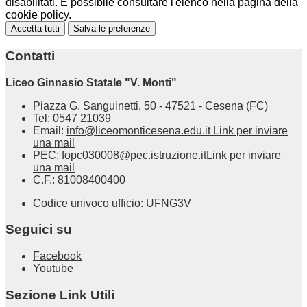
disabilitati. È possibile consultare l'elenco nella pagina della
cookie policy.
Accetta tutti
Salva le preferenze
Contatti
Liceo Ginnasio Statale "V. Monti"
Piazza G. Sanguinetti, 50 - 47521 - Cesena (FC)
Tel:
0547 21039
Email:
info@liceomonticesena.edu.it
Link per inviare
una mail
PEC:
fopc030008@pec.istruzione.it
Link per inviare
una mail
C.F.: 81008400400
Codice univoco ufficio: UFNG3V
Seguici su
Facebook
Youtube
Sezione Link Utili