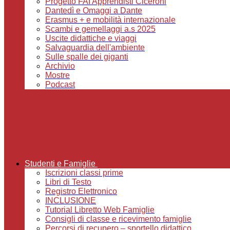
Progetto FAI Apprendisti Ciceroni
Dantedì e Omaggi a Dante
Erasmus + e mobilità internazionale
Scambi e gemellaggi a.s 2025
Uscite didattiche e viaggi
Salvaguardia dell'ambiente
Sulle spalle dei giganti
Archivio
Mostre
Podcast
Studenti e Famiglie
Iscrizioni classi prime
Libri di Testo
Registro Elettronico
INCLUSIONE
Tutorial Libretto Web Famiglie
Consigli di classe e ricevimento famiglie
Percorsi di recupero – sportello didattico