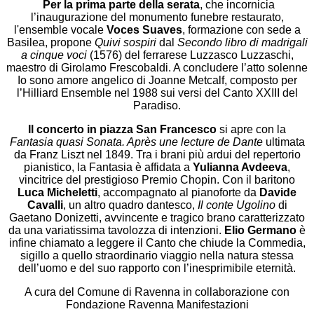
Per la prima parte della serata
, che incornicia
l’inaugurazione del monumento funebre restaurato,
l'ensemble vocale
Voces Suaves
, formazione con sede a
Basilea, propone
Quivi sospiri
dal
Secondo libro di madrigali
a cinque voci
(1576) del ferrarese Luzzasco Luzzaschi,
maestro di Girolamo Frescobaldi. A concludere l’atto solenne
Io sono amore angelico di Joanne Metcalf, composto per
l’Hilliard Ensemble nel 1988 sui versi del Canto XXIII del
Paradiso.
Il concerto in piazza San Francesco
si apre con la
Fantasia quasi Sonata. Après une lecture de Dante
ultimata
da Franz Liszt nel 1849. Tra i brani più ardui del repertorio
pianistico, la Fantasia è affidata a
Yulianna Avdeeva
,
vincitrice del prestigioso Premio Chopin. Con il baritono
Luca Micheletti
, accompagnato al pianoforte da
Davide
Cavalli
, un altro quadro dantesco,
Il conte Ugolino
di
Gaetano Donizetti, avvincente e tragico brano caratterizzato
da una variatissima tavolozza di intenzioni.
Elio Germano
è
infine chiamato a leggere il Canto che chiude la Commedia,
sigillo a quello straordinario viaggio nella natura stessa
dell’uomo e del suo rapporto con l’inesprimibile eternità.
A cura del Comune di Ravenna in collaborazione con
Fondazione Ravenna Manifestazioni