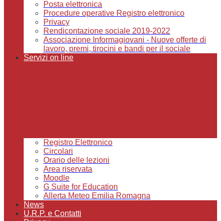
Posta elettronica
Procedure operative Registro elettronico
Privacy
Rendicontazione sociale 2019-2022
Associazione Informagiovani - Nuove offerte di
lavoro, premi, tirocini e bandi per il sociale
Servizi on line
Registro Elettronico
Circolari
Orario delle lezioni
Area riservata
Moodle
G Suite for Education
Allerta Meteo Emilia Romagna
News
U.R.P. e Contatti