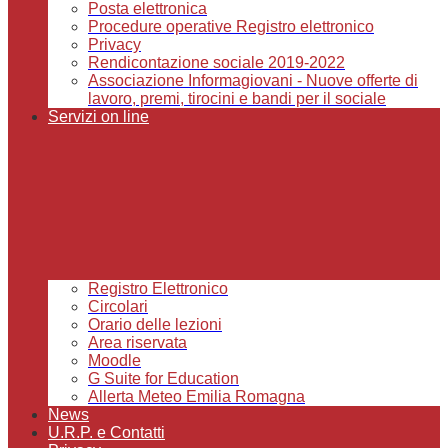
Posta elettronica
Procedure operative Registro elettronico
Privacy
Rendicontazione sociale 2019-2022
Associazione Informagiovani - Nuove offerte di
lavoro, premi, tirocini e bandi per il sociale
Servizi on line
Registro Elettronico
Circolari
Orario delle lezioni
Area riservata
Moodle
G Suite for Education
Allerta Meteo Emilia Romagna
News
U.R.P. e Contatti