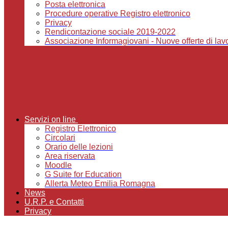
Posta elettronica
Procedure operative Registro elettronico
Privacy
Rendicontazione sociale 2019-2022
Associazione Informagiovani - Nuove offerte di lavor
Servizi on line
Registro Elettronico
Circolari
Orario delle lezioni
Area riservata
Moodle
G Suite for Education
Allerta Meteo Emilia Romagna
News
U.R.P. e Contatti
Privacy