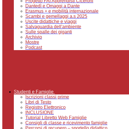
Progetto FAI Apprendisti Ciceroni
Dantedì e Omaggi a Dante
Erasmus + e mobilità internazionale
Scambi e gemellaggi a.s 2025
Uscite didattiche e viaggi
Salvaguardia dell'ambiente
Sulle spalle dei giganti
Archivio
Mostre
Podcast
Studenti e Famiglie
Iscrizioni classi prime
Libri di Testo
Registro Elettronico
INCLUSIONE
Tutorial Libretto Web Famiglie
Consigli di classe e ricevimento famiglie
Percorsi di recupero – sportello didattico