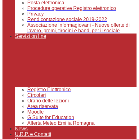
Posta elettronica
Procedure operative Registro elettronico
Privacy
Rendicontazione sociale 2019-2022
Associazione Informagiovani - Nuove offerte di
lavoro, premi, tirocini e bandi per il sociale
Servizi on line
Registro Elettronico
Circolari
Orario delle lezioni
Area riservata
Moodle
G Suite for Education
Allerta Meteo Emilia Romagna
News
U.R.P. e Contatti