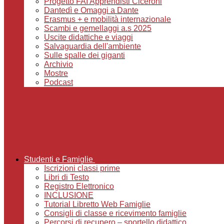
Progetto FAI Apprendisti Ciceroni
Dantedì e Omaggi a Dante
Erasmus + e mobilità internazionale
Scambi e gemellaggi a.s 2025
Uscite didattiche e viaggi
Salvaguardia dell'ambiente
Sulle spalle dei giganti
Archivio
Mostre
Podcast
Studenti e Famiglie
Iscrizioni classi prime
Libri di Testo
Registro Elettronico
INCLUSIONE
Tutorial Libretto Web Famiglie
Consigli di classe e ricevimento famiglie
Percorsi di recupero – sportello didattico