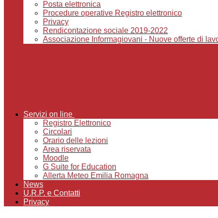
Posta elettronica
Procedure operative Registro elettronico
Privacy
Rendicontazione sociale 2019-2022
Associazione Informagiovani - Nuove offerte di lavor
Servizi on line
Registro Elettronico
Circolari
Orario delle lezioni
Area riservata
Moodle
G Suite for Education
Allerta Meteo Emilia Romagna
News
U.R.P. e Contatti
Privacy