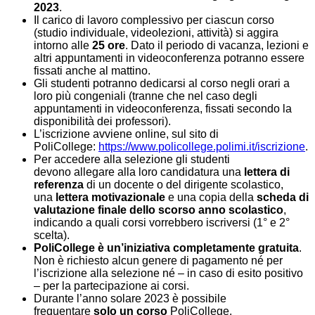
2023
.
Il carico di lavoro complessivo per ciascun corso
(studio individuale, videolezioni, attività) si aggira
intorno alle
25 ore
. Dato il periodo di vacanza, lezioni e
altri appuntamenti in videoconferenza potranno essere
fissati anche al mattino.
Gli studenti potranno dedicarsi al corso negli orari a
loro più congeniali (tranne che nel caso degli
appuntamenti in videoconferenza, fissati secondo la
disponibilità dei professori).
L’iscrizione avviene online, sul sito di
PoliCollege:
https://www.
policollege.polimi.it/
iscrizione
.
Per accedere alla selezione gli studenti
devono allegare alla loro candidatura una
lettera di
referenza
di un docente o del dirigente scolastico,
una
lettera motivazionale
e una copia della
scheda di
valutazione finale dello scorso anno scolastico
,
indicando a quali corsi vorrebbero iscriversi (1° e 2°
scelta).
PoliCollege è un’iniziativa completamente gratuita
.
Non è richiesto alcun genere di pagamento né per
l’iscrizione alla selezione né – in caso di esito positivo
– per la partecipazione ai corsi.
Durante l’anno solare 2023 è possibile
frequentare
solo un corso
PoliCollege.