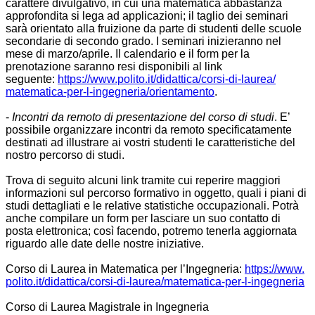
carattere divulgativo, in cui una matematica abbastanza
approfondita si lega ad applicazioni; il taglio dei seminari
sarà orientato alla fruizione da parte di studenti delle scuole
secondarie di secondo grado. I seminari inizieranno nel
mese di marzo/aprile. Il calendario e il form per la
prenotazione saranno resi disponibili al link
seguente:
https://www.polito.
it/didattica/corsi-di-laurea/
matematica-per-l-ingegneria/
orientamento
.
-
Incontri da remoto di presentazione del corso di studi
. E’
possibile organizzare incontri da remoto specificatamente
destinati ad illustrare ai vostri studenti le caratteristiche del
nostro percorso di studi.
Trova di seguito alcuni link tramite cui reperire maggiori
informazioni sul percorso formativo in oggetto, quali i piani di
studi dettagliati e le relative statistiche occupazionali. Potrà
anche compilare un form per lasciare un suo contatto di
posta elettronica; così facendo, potremo tenerla aggiornata
riguardo alle date delle nostre iniziative.
Corso di Laurea in Matematica per l’Ingegneria:
https://www.
polito.it/didattica/corsi-di-
laurea/matematica-per-l-
ingegneria
Corso di Laurea Magistrale in Ingegneria