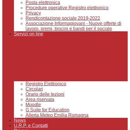
Posta elettronica
Procedure operative Registro elettronico
Privacy
Rendicontazione sociale 2019-2022
Associazione Informagiovani - Nuove offerte di
lavoro, premi, tirocini e bandi per il sociale
Servizi on line
Registro Elettronico
Circolari
Orario delle lezioni
Area riservata
Moodle
G Suite for Education
Allerta Meteo Emilia Romagna
News
U.R.P. e Contatti