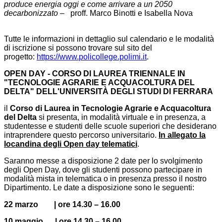
produce energia oggi e come arrivare a un 2050
decarbonizzato
– proff. Marco Binotti e Isabella Nova
Tutte le informazioni in dettaglio sul calendario e le modalità
di iscrizione si possono trovare sul sito del
progetto:
https://www.
policollege.polimi.it
.
OPEN DAY - CORSO DI LAUREA TRIENNALE IN
"TECNOLOGIE AGRARIE E ACQUACOLTURA DEL
DELTA" DELL'UNIVERSITÀ DEGLI STUDI DI FERRARA
il
Corso di Laurea in Tecnologie Agrarie e Acquacoltura
del Delta
si presenta, in modalità virtuale e in presenza, a
studentesse e studenti delle scuole superiori che desiderano
intraprendere questo percorso universitario.
In allegato la
locandina degli Open day telematici
.
Saranno messe a disposizione 2 date per lo svolgimento
degli Open Day, dove gli studenti possono partecipare in
modalità mista in telematica o in presenza presso il nostro
Dipartimento. Le date a disposizione sono le seguenti:
22 marzo | ore 14.30 – 16.00
10 maggio | ore 14.30 – 16.00