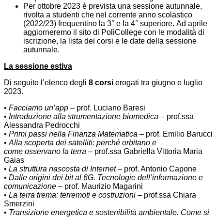
Per ottobre 2023 è prevista una sessione autunnale,
rivolta a studenti che nel corrente anno scolastico
(2022/23) frequentino la 3° e la 4° superiore
.
Ad aprile
aggiorneremo il sito di PoliCollege con le modalità di
iscrizione, la lista dei corsi e le date della sessione
autunnale.
La sessione estiva
Di seguito l’elenco degli
8 corsi
erogati tra giugno e luglio
2023.
•
Facciamo un’app
– prof. Luciano Baresi
•
Introduzione alla strumentazione biomedica
– prof.ssa
Alessandra Pedrocchi
•
Primi passi nella Finanza Matematica
– prof. Emilio Barucci
•
Alla scoperta dei satelliti: perché orbitano e
come osservano la terra
– prof.ssa Gabriella Vittoria Maria
Gaias
•
La struttura nascosta di Internet
– prof. Antonio Capone
•
Dalle origini dei bit al 6G. Tecnologie dell’informazione e
comunicazione
– prof. Maurizio Magarini
•
La terra trema: terremoti e costruzioni
– prof.ssa Chiara
Smerzini
•
Transizione energetica e sostenibilità ambientale. Come si