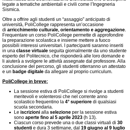
legate a tematiche ambientali e civili come l’Ingegneria
Sismica.
Oltre a offrire agli studenti un “assaggio” anticipato di
università, PoliCollege rappresenta un’occasione
di
arricchimento culturale, orientamento e aggregazione
.
Frequentare un corso PoliCollege permette di approfondire
la preparazione scolastica e insieme mettere a fuoco
possibili interessi universitari. I partecipanti saranno inseriti
in una
classe virtuale
seguita giornalmente da uno studente
esperto del Politecnico, che risponderà alle loro domande e
li aiuterà a svolgere le attività assegnate dal professore. Alla
conclusione del percorso, gli studenti otterranno un attestato
e un
badge digitale
da allegare al proprio curriculum.
PoliCollege in breve:
La sessione estiva di PoliCollege si rivolge a studenti
meritevoli e volenterosi che nel corrente anno
scolastico frequentino la
4°
superiore
di qualsiasi
scuola secondaria.
Le
iscrizioni
alla
selezione
per la sessione estiva
sono
aperte
fino al 5 aprile 2023
(h 13).
Ciascun corso prevede una o due classi virtuali di
30
studenti
e dura 3 settimane, dal
19 giugno al 9 luglio