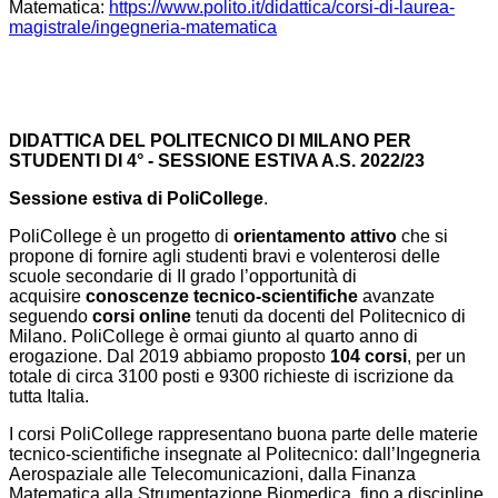
Matematica:
https://www.
polito.it/didattica/corsi-di-
laurea-
magistrale/ingegneria-
matematica
DIDATTICA DEL POLITECNICO DI MILANO PER
STUDENTI DI 4° - SESSIONE ESTIVA A.S. 2022/23
Sessione estiva di PoliCollege
.
PoliCollege è un progetto di
orientamento attivo
che si
propone di fornire agli studenti bravi e volenterosi delle
scuole secondarie di II grado l’opportunità di
acquisire
conoscenze tecnico-scientifiche
avanzate
seguendo
corsi online
tenuti da docenti del Politecnico di
Milano. PoliCollege è ormai giunto al quarto anno di
erogazione. Dal 2019 abbiamo proposto
104 corsi
, per un
totale di circa 3100 posti e 9300 richieste di iscrizione da
tutta Italia.
I corsi PoliCollege rappresentano buona parte delle materie
tecnico-scientifiche insegnate al Politecnico: dall’Ingegneria
Aerospaziale alle Telecomunicazioni, dalla Finanza
Matematica alla Strumentazione Biomedica, fino a discipline