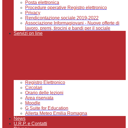
Posta elettronica
Procedure operative Registro elettronico
Privacy
Rendicontazione sociale 2019-2022
Associazione Informagiovani - Nuove offerte di
lavoro, premi, tirocini e bandi per il sociale
Servizi on line
Registro Elettronico
Circolari
Orario delle lezioni
Area riservata
Moodle
G Suite for Education
Allerta Meteo Emilia Romagna
News
U.R.P. e Contatti