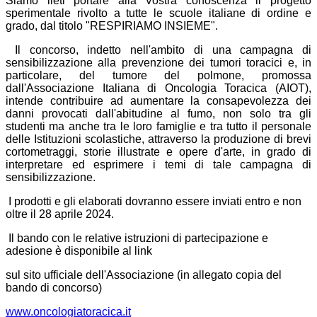
Siamo lieti portare alla Vostra conoscenza il progetto
sperimentale rivolto a tutte le scuole italiane di ordine e
grado, dal titolo "RESPIRIAMO INSIEME".
Il concorso, indetto nell'ambito di una campagna di
sensibilizzazione alla prevenzione dei tumori toracici e, in
particolare, del tumore del polmone, promossa
dall'Associazione Italiana di Oncologia Toracica (AIOT),
intende contribuire ad aumentare la consapevolezza dei
danni provocati dall'abitudine al fumo, non solo tra gli
studenti ma anche tra le loro famiglie e tra tutto il personale
delle Istituzioni scolastiche, attraverso la produzione di brevi
cortometraggi, storie illustrate e opere d'arte, in grado di
interpretare ed esprimere i temi di tale campagna di
sensibilizzazione.
I prodotti e gli elaborati dovranno essere inviati entro e non
oltre il 28 aprile 2024.
Il bando con le relative istruzioni di partecipazione e
adesione è disponibile al link
sul sito ufficiale dell'Associazione (in allegato copia del
bando di concorso)
www.oncologiatoracica.it