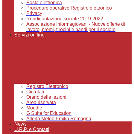
Posta elettronica
Procedure operative Registro elettronico
Privacy
Rendicontazione sociale 2019-2022
Associazione Informagiovani - Nuove offerte di
lavoro, premi, tirocini e bandi per il sociale
Servizi on line
Registro Elettronico
Circolari
Orario delle lezioni
Area riservata
Moodle
G Suite for Education
Allerta Meteo Emilia Romagna
News
U.R.P. e Contatti