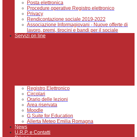
Posta elettronica
Procedure operative Registro elettronico
Privacy
Rendicontazione sociale 2019-2022
Associazione Informagiovani - Nuove offerte di
lavoro, premi, tirocini e bandi per il sociale
Servizi on line
Registro Elettronico
Circolari
Orario delle lezioni
Area riservata
Moodle
G Suite for Education
Allerta Meteo Emilia Romagna
News
U.R.P. e Contatti