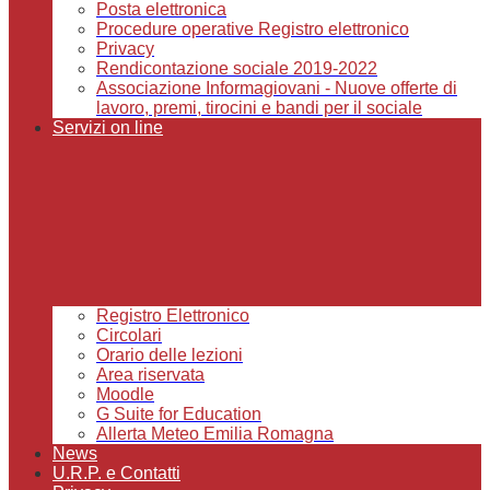
Posta elettronica
Procedure operative Registro elettronico
Privacy
Rendicontazione sociale 2019-2022
Associazione Informagiovani - Nuove offerte di
lavoro, premi, tirocini e bandi per il sociale
Servizi on line
Registro Elettronico
Circolari
Orario delle lezioni
Area riservata
Moodle
G Suite for Education
Allerta Meteo Emilia Romagna
News
U.R.P. e Contatti