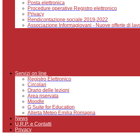
Posta elettronica
Procedure operative Registro elettronico
Privacy
Rendicontazione sociale 2019-2022
Associazione Informagiovani - Nuove offerte di lavor
Servizi on line
Registro Elettronico
Circolari
Orario delle lezioni
Area riservata
Moodle
G Suite for Education
Allerta Meteo Emilia Romagna
News
U.R.P. e Contatti
Privacy