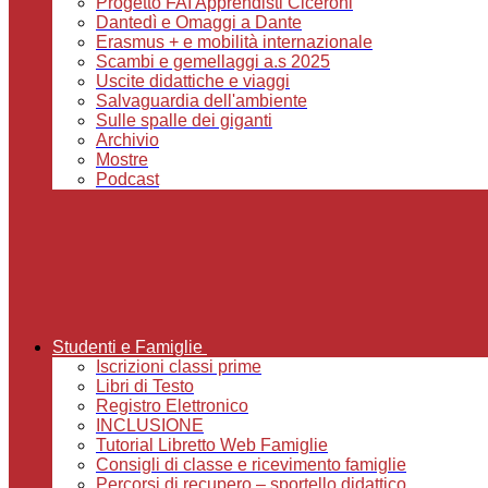
Progetto FAI Apprendisti Ciceroni
Dantedì e Omaggi a Dante
Erasmus + e mobilità internazionale
Scambi e gemellaggi a.s 2025
Uscite didattiche e viaggi
Salvaguardia dell'ambiente
Sulle spalle dei giganti
Archivio
Mostre
Podcast
Studenti e Famiglie
Iscrizioni classi prime
Libri di Testo
Registro Elettronico
INCLUSIONE
Tutorial Libretto Web Famiglie
Consigli di classe e ricevimento famiglie
Percorsi di recupero – sportello didattico