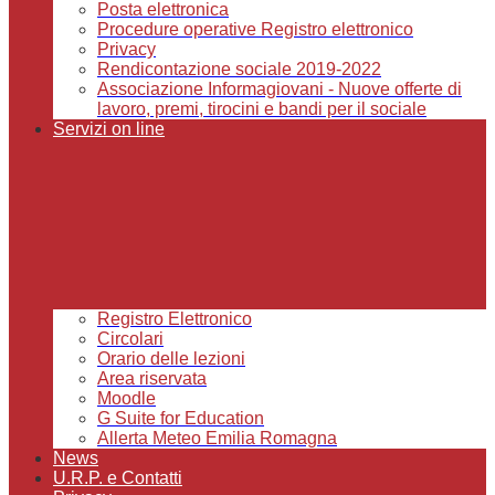
Posta elettronica
Procedure operative Registro elettronico
Privacy
Rendicontazione sociale 2019-2022
Associazione Informagiovani - Nuove offerte di
lavoro, premi, tirocini e bandi per il sociale
Servizi on line
Registro Elettronico
Circolari
Orario delle lezioni
Area riservata
Moodle
G Suite for Education
Allerta Meteo Emilia Romagna
News
U.R.P. e Contatti