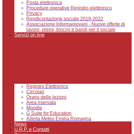
Posta elettronica
Procedure operative Registro elettronico
Privacy
Rendicontazione sociale 2019-2022
Associazione Informagiovani - Nuove offerte di
lavoro, premi, tirocini e bandi per il sociale
Servizi on line
Registro Elettronico
Circolari
Orario delle lezioni
Area riservata
Moodle
G Suite for Education
Allerta Meteo Emilia Romagna
News
U.R.P. e Contatti