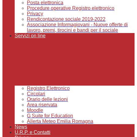
Posta elettronica
Procedure operative Registro elettronico
Privacy
Rendicontazione sociale 2019-2022
Associazione Informagiovani - Nuove offerte di
lavoro, premi, tirocini e bandi per il sociale
Servizi on line
Registro Elettronico
Circolari
Orario delle lezioni
Area riservata
Moodle
G Suite for Education
Allerta Meteo Emilia Romagna
News
U.R.P. e Contatti